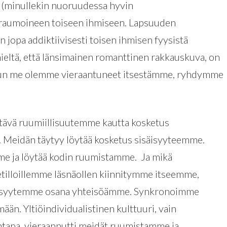
a (minullekin nuoruudessa hyvin
traumoineen toiseen ihmiseen. Lapsuuden
opa addiktiivisesti toisen ihmisen fyysistä
 mieltä, että länsimainen romanttinen rakkauskuva, on
 Kun me olemme vieraantuneet itsestämme, ryhdymme
tävä ruumiillisuutemme kautta kosketus
. Meidän täytyy löytää kosketus sisäisyyteemme.
mme ja löytää kodin ruumistamme. Ja mikä
etilloillemme läsnäollen kiinnitymme itseemme,
lisyytemme osana yhteisöämme. Synkronoimme
n. Yltiöindividualistinen kulttuuri, vain
ntapa, vieraannutti meidät ruumistamme ja