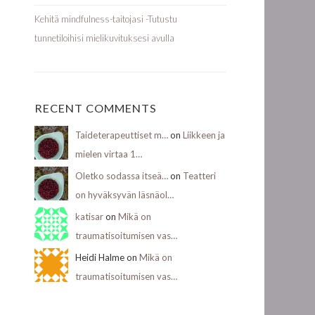
Kehitä mindfulness-taitojasi -Tutustu
tunnetiloihisi mielikuvituksesi avulla
RECENT COMMENTS
Taideterapeuttiset m…
on
Liikkeen ja
mielen virtaa 1…
Oletko sodassa itseä…
on
Teatteri
on hyväksyvän läsnäol…
katisar
on
Mikä on
traumatisoitumisen vas…
Heidi Halme on
Mikä on
traumatisoitumisen vas…