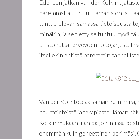
Edelleen jatkan van der Kolkin ajatust
paremmalta tuntuu. Tämän aion laittaa 
tuntuu olevan samassa tietoisuustaitoj
minäkin, ja se tietty se tuntuu hyvältä
pirstonutta terveydenhoitojärjestelmä
itsellekin entistä paremmin sannalliste
Van der Kolk toteaa saman kuin minä, m
neurotieteistä ja terapiasta. Tämän pä
Kolkin mukaan liian paljon, missä pos
enemmän kuin geneettinen perimäsi. Om