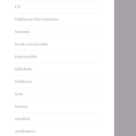
ESI
Hallitsevan tilan tunnistus
hypnoosi
hyväksyvä läsnäolo
kokemustilat
lääketiede
leikillisyys
lume
luovuus
minätilat
mindfulness