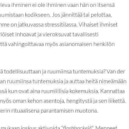
leva ihminen ei ole ihminen vaan hän on itsensä
uumistaan kodikseen. Jos jännittää tai pelottaa,
me on jatkuvassa stressitilassa. Vihaiset ihmiset
öiset inhoavat ja vieroksuvat tavallisesti
yttä vahingoittavaa myös asianomaisen henkilön
ä todellisuuttaan ja ruumiinsa tuntemuksia? Van der
aan ruumiinsa tuntemuksia ja auttaa heitä nimeämään
ä kun ovat aina ruumiillisia kokemuksia. Kannattaa
 myös oman kehon asentoja, hengitystä ja sen liikettä.
tterin rituaalisena parantamisen muotona.
mukaan joskus aktivoida ”
flashbackejä
”. Menneet