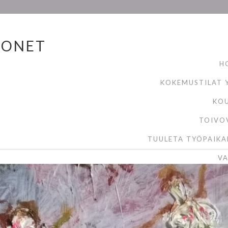
MONET
H
KOKEMUSTILAT Y
KO
TOIVO
TUULETA TYÖPAIKA
VA