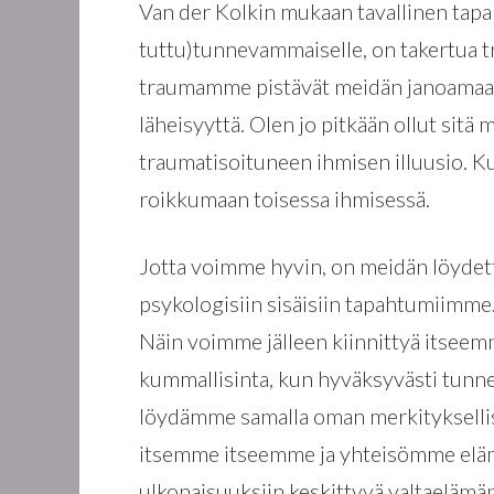
Van der Kolkin mukaan tavallinen tap
tuttu)tunnevammaiselle, on takertua 
traumamme pistävät meidän janoamaan j
läheisyyttä. Olen jo pitkään ollut sitä
traumatisoituneen ihmisen illuusio.
roikkumaan toisessa ihmisessä.
Jotta voimme hyvin, on meidän löydet
psykologisiin sisäisiin tapahtumiimme
Näin voimme jälleen kiinnittyä itsee
kummallisinta, kun hyväksyvästi tunn
löydämme samalla oman merkityksel
itsemme itseemme ja yhteisömme elämää
ulkonaisuuksiin keskittyvä valtaelämä