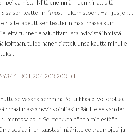
en peilaamista. Mitä enemmän luen kirjaa, sitä
Sisäisen teatterini ”
must
”-lukemistoon. Hän jos joku,
en ja terapeuttisen teatterin maailmassa kuin
. Se, että tunnen epäluottamusta nykyistä ihmistä
ä kohtaan, tulee hänen ajatteluunsa kautta minulle
tuksi.
utta selväsanaisemmin: Politiikkaa ei voi erottaa
ivän maailmassa hyvinvointiasi määrittelee van der
tinumerossa asut. Se merkkaa hänen mielestään
a sosiaalinen taustasi määrittelee traumojesi ja