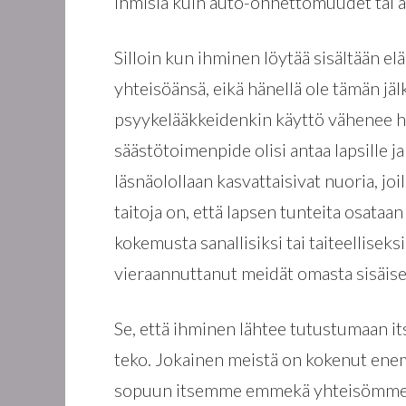
ihmisiä kuin auto-onnettomuudet tai 
Silloin kun ihminen löytää sisältään 
yhteisöänsä, eikä hänellä ole tämän jäl
psyykelääkkeidenkin käyttö vähenee h
säästötoimenpide olisi antaa lapsille j
läsnäolollaan kasvattaisivat nuoria, joi
taitoja on, että lapsen tunteita osataan
kokemusta sanallisiksi tai taiteellis
vieraannuttanut meidät omasta sisäi
Se, että ihminen lähtee tutustumaan it
teko. Jokainen meistä on kokenut e
sopuun itsemme emmekä yhteisömme k