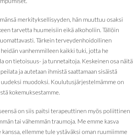
ampumiset.
elämänsä merkityksellisyyden, hän muuttuu osaksi
keen tarvetta huumeisiin eikä alkoholiin. Tällöin
uomattavasti. Tärkein terveydenhoidollinen
a heidän vanhemmilleen kaikki tuki, jotta he
lla on tietoisuus- ja tunnetaitoja. Keskeinen osa näitä
 peilata ja autetaan ihmistä saattamaan sisäistä
eksi uudeksi muodoksi. Koulutusjärjestelmämme on
sestä kokemuksestamme.
seensä on siis paitsi terapeuttinen myös poliittinen
nemmän tai vähemmän traumoja. Me emme kasva
anssa, ellemme tule ystäväksi oman ruumiimme