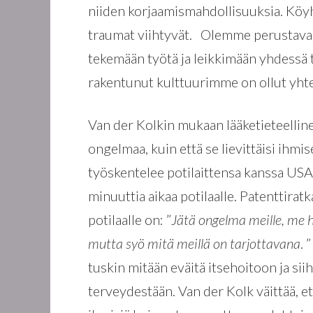
niiden korjaamismahdollisuuksia. Köy
traumat viihtyvät. Olemme perustavaa 
tekemään työtä ja leikkimään yhdessä 
rakentunut kulttuurimme on ollut yhte
Van der Kolkin mukaan lääketieteelline
ongelmaa, kuin että se lievittäisi ihmi
työskentelee potilaittensa kanssa USA:
minuuttia aikaa potilaalle. Patenttiratk
potilaalle on: ”
Jätä ongelma meille, me 
mutta syö mitä meillä on tarjottavana
. 
tuskin mitään eväitä itsehoitoon ja sii
terveydestään. Van der Kolk väittää,