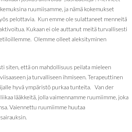
kemuksina ruumiisamme, ja nämä kokemukset
myös pelottavia. Kun emme ole sulattaneet menneitä
tivoitua. Kukaan ei ole auttanut meitä turvallisesti
etiloillemme. Olemme olleet aleksityminen
sti siten, että on mahdollisuus peilata mieleen
viisaaseen ja turvalliseen ihmiseen. Terapeuttinen
lijalle hyvä ympäristö purkaa tunteita. Van der
liikaa lääkkeitä, jolla vaimennamme ruumiimme, joka
aansa. Vaiennettu ruumiimme huutaa
sairauksin.