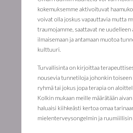
kokemuksemme aktivoituvat haamuko
voivat olla joskus vapauttavia mutta 
traumojamme, saattavat ne uudelleen ak
ilmaisemaan ja antamaan muotoa tunn
kulttuuri.
Turvallisinta on kirjoittaa terapeuttise
nousevia tunnetiloja johonkin toiseen 
ryhmä tai jokus jopa terapia on aloitte
Kolkin mukaan meille määrätään aivan 
haluaisi kiihkeästi kertoa omaa tarin
mielenterveysongelmin ja ruumiillisin 