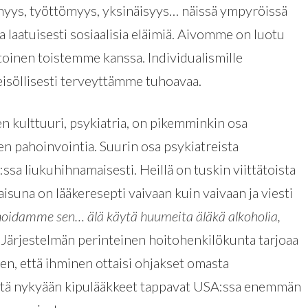
hyys, työttömyys, yksinäisyys… näissä ympyröissä
laatuisesti sosiaalisia eläimiä. Aivomme on luotu
toinen toistemme kanssa. Individualismille
isöllisesti terveyttämme tuhoavaa.
n kulttuuri, psykiatria, on pikemminkin osa
sen pahoinvointia. Suurin osa psykiatreista
ssa liukuhihnamaisesti. Heillä on tuskin viittätoista
aisuna on lääkeresepti vaivaan kuin vaivaan ja viesti
hoidamme sen… älä käytä huumeita äläkä alkoholia,
” Järjestelmän perinteinen hoitohenkilökunta tarjoaa
hen, että ihminen ottaisi ohjakset omasta
 että nykyään kipulääkkeet tappavat USA:ssa enemmän