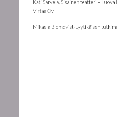
Kati Sarvela, Sisäinen teatteri – Luov
Virtaa Oy
Mikaela Blomqvist-Lyytikäisen tutkim