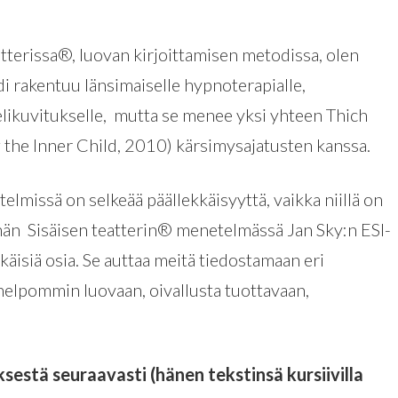
tterissa®, luovan kirjoittamisen metodissa, olen
i rakentuu länsimaiselle hypnoterapialle,
mielikuvitukselle, mutta se menee yksi yhteen Thich
 the Inner Child, 2010) kärsimysajatusten kanssa.
missä on selkeää päällekkäisyyttä, vaikka niillä on
nnän Sisäisen teatterin® menetelmässä Jan Sky:n ESI-
ikäisiä osia. Se auttaa meitä tiedostamaan eri
elpommin luovaan, oivallusta tuottavaan,
sestä seuraavasti (hänen tekstinsä kursiivilla