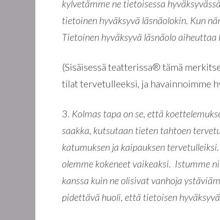
kylvetämme ne tietoisessa hyväksyvässä 
tietoinen hyväksyvä läsnäolokin. Kun nä
Tietoinen hyväksyvä läsnäolo aiheutt
(Sisäisessä teatterissa® tämä merkits
tilat tervetulleeksi, ja havainnoimme h
3.
Kolmas tapa on se, että koettelemuks
saakka, kutsutaan tieten tahtoen tervet
katumuksen ja kaipauksen tervetulleiks
olemme kokeneet vaikeaksi. Istumme n
kanssa kuin ne olisivat vanhoja ystäv
pidettävä huoli, että tietoisen hyväksyvä