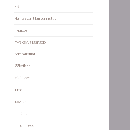
ESI
Hallitsevan tilan tunnistus
hypnoosi
hyväksyvä läsnäolo
kokemustilat
lääketiede
leikillisyys
lume
luovuus
minätilat
mindfulness