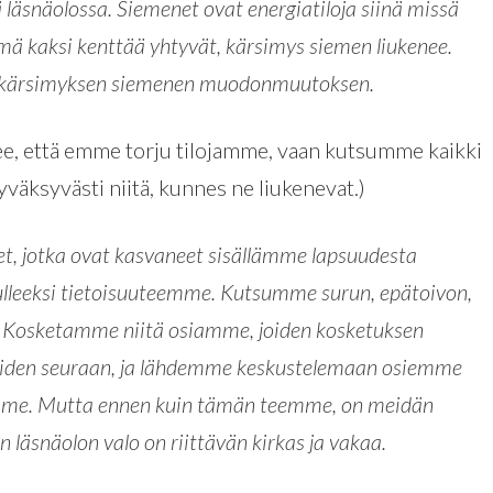
läsnäolossa. Siemenet ovat energiatiloja siinä missä
mä kaksi kenttää yhtyvät, kärsimys siemen liukenee.
aa kärsimyksen siemenen muodonmuutoksen.
ee, että emme torju tilojamme, vaan kutsumme kaikki
yväksyvästi niitä, kunnes ne liukenevat.)
et, jotka ovat kasvaneet sisällämme lapsuudesta
ulleeksi tietoisuuteemme. Kutsumme surun, epätoivon,
i. Kosketamme niitä osiamme, joiden kosketuksen
iiden seuraan, ja lähdemme keskustelemaan osiemme
iämme. Mutta ennen kuin tämän teemme, on meidän
n läsnäolon valo on riittävän kirkas ja vakaa.