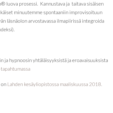
n® luova prosessi. Kannustava ja taitava sisäisen
ri-ikäiset minuutemme spontaaniin improvisoituun
än läsnäolon arvostavassa ilmapiirissä integroida
deksi).
n ja hypnoosin yhtäläisyyksistä ja eroavaisuuksista
i -tapahtumassa
s on
Lahden kesäyliopistossa maaliskuussa 2018.