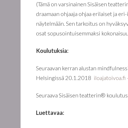
(Tämä on varsinainen Sisäisen teatteri
draamaan ohjaaja ohjaa erilaiset ja e
näytelmään. Sen tarkoitus on hyväksyv
osat sopusointuisemmaksi kokonaisuu
Koulutuksia:
Seuraavan kerran alustan mindfulnessi
Helsingissä 20.1.2018
iloajatoivoa.f
Seuraava Sisäisen teatterin® koulutu
Luettavaa: