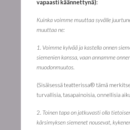
vapaasti käännettynä):
Kuinka voimme muuttaa syvälle juurtu
muuttaa ne:
1. Voimme kylvää ja kastella onnen sie
siemenien kanssa, vaan annamme onnem
muodonmuutos.
(Sisäisessä teatterissa® tämä merkits
turvallisia, tasapainoisia, onnellisia aiku
2.
Toinen tapa on jatkuvasti olla tietois
kärsimyksen siemenet nousevat, kykene