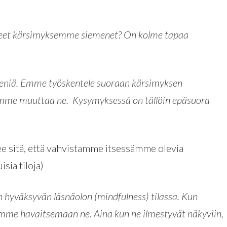
neet kärsimyksemme siemenet? On kolme tapaa
meniä. Emme työskentele suoraan kärsimyksen
me muuttaa ne. Kysymyksessä on tällöin epäsuora
ee sitä, että vahvistamme itsessämme olevia
isia tiloja)
en hyväksyvän läsnäolon (mindfulness) tilassa. Kun
mme havaitsemaan ne. Aina kun ne ilmestyvät näkyviin,