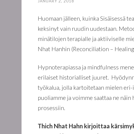
JANUARY 2, 2018
Huomaan jälleen, kuinka Sisäisessä tea
keksinyt vain ruudin uudestaan. Metod
minätilojen terapialle ja aktiiviselle 
Nhat Hanhin (Reconciliation – Healing
Hypnoterapiassa ja mindfulness menetel
erilaiset historialliset juuret. Hyödy
työkalua, jolla kartoitetaan mielen eri-
puoliamme ja voimme saattaa ne näin h
prosessiin.
Thich Nhat Hahn kirjoittaa kärsimyk