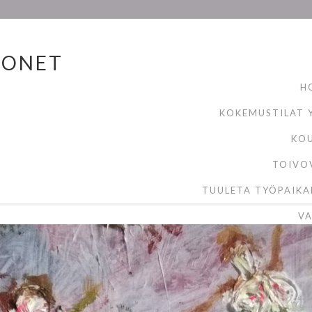
MONET
H
KOKEMUSTILAT Y
KO
TOIVO
TUULETA TYÖPAIKA
VA