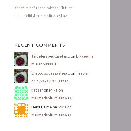
Kehitä mindfulness-taitojasi -Tutustu
tunnetiloihisi mielikuvituksesi avulla
RECENT COMMENTS
Taideterapeuttiset m…
on
Liikkeen ja
mielen virtaa 1…
Oletko sodassa itseä…
on
Teatteri
on hyväksyvän läsnäol…
katisar
on
Mikä on
traumatisoitumisen vas…
Heidi Halme on
Mikä on
traumatisoitumisen vas…