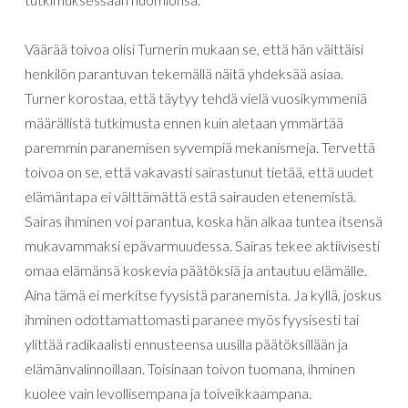
Väärää toivoa olisi Turnerin mukaan se, että hän väittäisi
henkilön parantuvan tekemällä näitä yhdeksää asiaa.
Turner korostaa, että täytyy tehdä vielä vuosikymmeniä
määrällistä tutkimusta ennen kuin aletaan ymmärtää
paremmin paranemisen syvempiä mekanismeja. Tervettä
toivoa on se, että vakavasti sairastunut tietää, että uudet
elämäntapa ei välttämättä estä sairauden etenemistä.
Sairas ihminen voi parantua, koska hän alkaa tuntea itsensä
mukavammaksi epävarmuudessa. Sairas tekee aktiivisesti
omaa elämänsä koskevia päätöksiä ja antautuu elämälle.
Aina tämä ei merkitse fyysistä paranemista. Ja kyllä, joskus
ihminen odottamattomasti paranee myös fyysisesti tai
ylittää radikaalisti ennusteensa uusilla päätöksillään ja
elämänvalinnoillaan. Toisinaan toivon tuomana, ihminen
kuolee vain levollisempana ja toiveikkaampana.