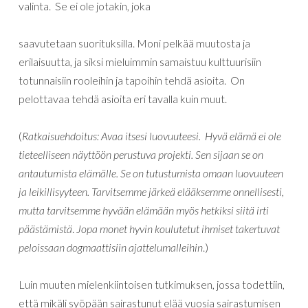
valinta. Se ei ole jotakin, joka
saavutetaan suorituksilla. Moni pelkää muutosta ja
erilaisuutta, ja siksi mieluimmin samaistuu kulttuurisiin
totunnaisiin rooleihin ja tapoihin tehdä asioita. On
pelottavaa tehdä asioita eri tavalla kuin muut.
(
Ratkaisuehdoitus: Avaa itsesi luovuuteesi. Hyvä elämä ei ole
tieteelliseen näyttöön perustuva projekti. Sen sijaan se on
antautumista elämälle. Se on tutustumista omaan luovuuteen
ja leikillisyyteen. Tarvitsemme järkeä elääksemme onnellisesti,
mutta tarvitsemme hyvään elämään myös hetkiksi siitä irti
päästämistä
.
Jopa monet hyvin koulutetut ihmiset takertuvat
peloissaan dogmaattisiin ajattelumalleihin
.)
Luin muuten mielenkiintoisen tutkimuksen, jossa todettiin,
että mikäli syöpään sairastunut elää vuosia sairastumisen