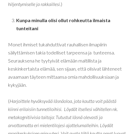
hiljentymiselle ja rakkaillesi
.)
Kunpa minulla olisi ollut rohkeutta ilmaista
tunteitani
Monet ihmiset tukahduttivat rauhallisen ilmapiirin
säilyttämisen takia todelliset tarpeensa ja tunteensa.
Seurauksena he tyytyivät elämään maltillista ja
keskinkertaista elämää, sen sijaan, että olisivat lähteneet
avaamaan täyteen mittaansa omia mahdollisuuksiaan ja
kykyjään.
(
Harjoittele hyväksyvää läsnäoloa, jota kautta voit päästä
kiinni erilaisiin tunnetiloihisi. Löydät itsellesi vähitellen nk.
metakognitiivisia taitoja: Tutustut läsnä olevasti ja
arvottamatta eri mielentilojesi ajattelumalleihin. Löydät
monikeskuksisen minuutesi. Voit avata tätä kautta omat luovat