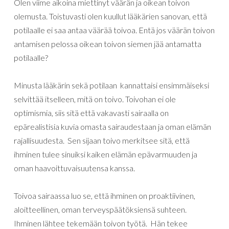
Olen viime aikoina miettinyt väärän ja oikean toivon
olemusta. Toistuvasti olen kuullut lääkärien sanovan, että
potilaalle ei saa antaa väärää toivoa. Entä jos väärän toivon
antamisen pelossa oikean toivon siemen jää antamatta
potilaalle?
Minusta lääkärin sekä potilaan kannattaisi ensimmäiseksi
selvittää itselleen, mitä on toivo. Toivohan ei ole
optimismia, siis sitä että vakavasti sairaalla on
epärealistisia kuvia omasta sairaudestaan ja oman elämän
rajallisuudesta. Sen sijaan toivo merkitsee sitä, että
ihminen tulee sinuiksi kaiken elämän epävarmuuden ja
oman haavoittuvaisuutensa kanssa.
Toivoa sairaassa luo se, että ihminen on proaktiivinen,
aloitteellinen, oman terveyspäätöksiensä suhteen.
Ihminen lähtee tekemään toivon työtä. Hän tekee