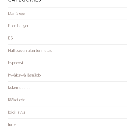
Dan Siegel
Ellen Langer
ESI
Hallitsevan tilan tunnistus
hypnoosi
hyväksyvä läsnäolo
kokemustilat
lääketiede
leikillisyys
lume