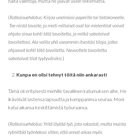
näitä valintoja, mutta ne jäävät usein tekemättä.
(
Ratkaisuehdotus: Kirjaa unelmiasi paperille tai tietokoneelle.
Tee niistä tavoite, ja mieti millaiset osat tai mielentilat voivat
ohjata sinua kohti tätä tavoitetta, ja mitkä sabotoivat
tavoitettasi. Ala valita yhä useammin itsestäsi tiloja, jotka
ohjaavat kohti tätä tavoitetta. Neuvottele tavoitetta
sabotoivat tilat tyytyväisiksi
.)
Kunpa en olisi tehnyt töitä niin ankarasti
Tämä oli erityisesti miehille tavallinen katumuksen aihe. He
ikävöivät lastensa lapsuutta ja kumppaninsa seuraa. Moni
katui aikansa keskittämistä työuraansa.
(
Ratkaisuehdotus: Yritä löytää työ, jota rakastat, mutta muista
rytmittää työntekosi sitten, että annat aikaa myös