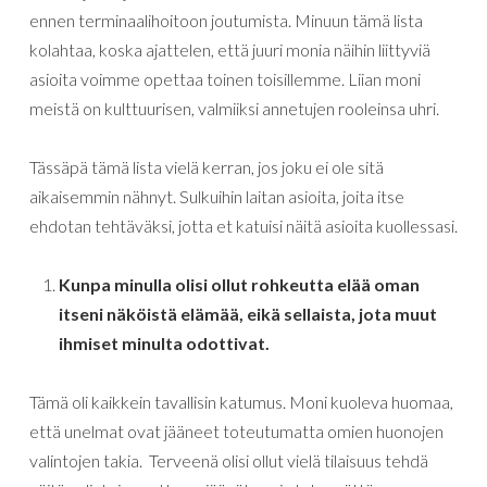
ennen terminaalihoitoon joutumista. Minuun tämä lista
kolahtaa, koska ajattelen, että juuri monia näihin liittyviä
asioita voimme opettaa toinen toisillemme. Liian moni
meistä on kulttuurisen, valmiiksi annetujen rooleinsa uhri.
Tässäpä tämä lista vielä kerran, jos joku ei ole sitä
aikaisemmin nähnyt. Sulkuihin laitan asioita, joita itse
ehdotan tehtäväksi, jotta et katuisi näitä asioita kuollessasi.
Kunpa minulla olisi ollut rohkeutta elää oman
itseni näköistä elämää, eikä sellaista, jota muut
ihmiset minulta odottivat.
Tämä oli kaikkein tavallisin katumus. Moni kuoleva huomaa,
että unelmat ovat jääneet toteutumatta omien huonojen
valintojen takia. Terveenä olisi ollut vielä tilaisuus tehdä