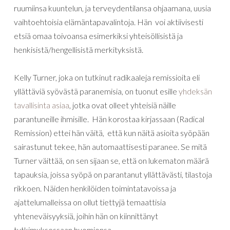
ruumiinsa kuuntelun, ja terveydentilansa ohjaamana, uusia
vaihtoehtoisia elämäntapavalintoja. Hän voi aktiivisesti
etsiä omaa toivoansa esimerkiksi yhteisöllisistä ja
henkisistä/hengellisistä merkityksistä.
Kelly Turner, joka on tutkinut radikaaleja remissioita eli
yllättäviä syövästä paranemisia, on tuonut esille
yhdeksän
tavallisinta asiaa
, jotka ovat olleet yhteisiä näille
parantuneille ihmisille. Hän korostaa kirjassaan (Radical
Remission) ettei hän väitä, että kun näitä asioita syöpään
sairastunut tekee, hän automaattisesti paranee. Se mitä
Turner väittää, on sen sijaan se, että on lukematon määrä
tapauksia, joissa syöpä on parantanut yllättävästi, tilastoja
rikkoen. Näiden henkilöiden toimintatavoissa ja
ajattelumalleissa on ollut tiettyjä temaattisia
yhteneväisyyksiä, joihin hän on kiinnittänyt
tutkimuksessaan huomionsa.