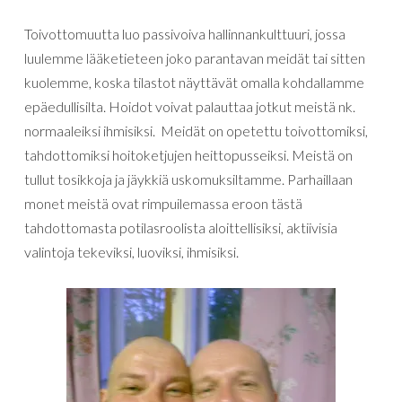
Toivottomuutta luo passivoiva hallinnankulttuuri, jossa
luulemme lääketieteen joko parantavan meidät tai sitten
kuolemme, koska tilastot näyttävät omalla kohdallamme
epäedullisilta. Hoidot voivat palauttaa jotkut meistä nk.
normaaleiksi ihmisiksi. Meidät on opetettu toivottomiksi,
tahdottomiksi hoitoketjujen heittopusseiksi. Meistä on
tullut tosikkoja ja jäykkiä uskomuksiltamme. Parhaillaan
monet meistä ovat rimpuilemassa eroon tästä
tahdottomasta potilasroolista aloittellisiksi, aktiivisia
valintoja tekeviksi, luoviksi, ihmisiksi.