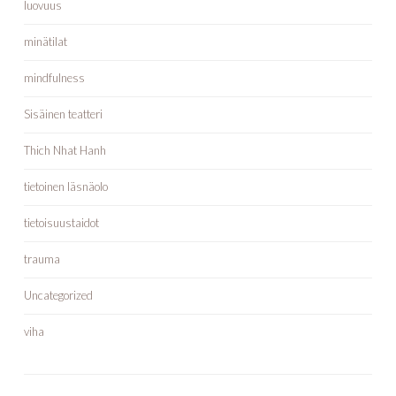
luovuus
minätilat
mindfulness
Sisäinen teatteri
Thich Nhat Hanh
tietoinen läsnäolo
tietoisuustaidot
trauma
Uncategorized
viha