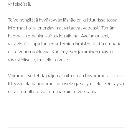
yhteisöissä.
Toivo hengittää hyväksyvän läsnäolon kulttuurissa, jossa
informaatio- ja energiavirrat virtaavat vapaasti. Tämän
huomasin omankin sairauden aikana. Avoinmuuteni,
ystävieni, ja jopa tuntemattomien ihmisten tuki ja empatia,
oli toivoani ruokkivaa. Kärsimyksen jakaminen maistui
yliyksilölliselle, ikuiselle toivolle.
Voimme itse tehdä paljon asioita oman toivomme ja siihen
liittyvän elämänilomme luomiseksi ja säilymiseksi. On täysin
eri asia kuolla toivottomana kuin toiveikkaana.