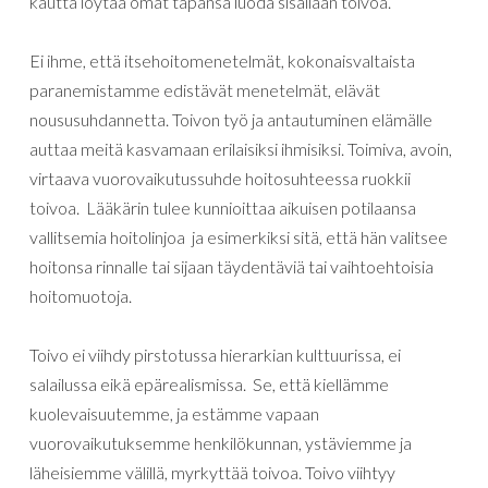
kautta löytää omat tapansa luoda sisällään toivoa.
Ei ihme, että itsehoitomenetelmät, kokonaisvaltaista
paranemistamme edistävät menetelmät, elävät
noususuhdannetta. Toivon työ ja antautuminen elämälle
auttaa meitä kasvamaan erilaisiksi ihmisiksi. Toimiva, avoin,
virtaava vuorovaikutussuhde hoitosuhteessa ruokkii
toivoa. Lääkärin tulee kunnioittaa aikuisen potilaansa
vallitsemia hoitolinjoa ja esimerkiksi sitä, että hän valitsee
hoitonsa rinnalle tai sijaan täydentäviä tai vaihtoehtoisia
hoitomuotoja.
Toivo ei viihdy pirstotussa hierarkian kulttuurissa, ei
salailussa eikä epärealismissa. Se, että kiellämme
kuolevaisuutemme, ja estämme vapaan
vuorovaikutuksemme henkilökunnan, ystäviemme ja
läheisiemme välillä, myrkyttää toivoa. Toivo viihtyy