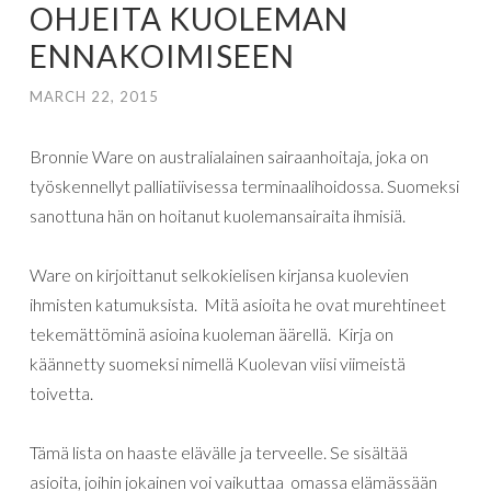
OHJEITA KUOLEMAN
ENNAKOIMISEEN
MARCH 22, 2015
Bronnie Ware on australialainen sairaanhoitaja, joka on
työskennellyt palliatiivisessa terminaalihoidossa. Suomeksi
sanottuna hän on hoitanut kuolemansairaita ihmisiä.
Ware on kirjoittanut selkokielisen kirjansa kuolevien
ihmisten katumuksista. Mitä asioita he ovat murehtineet
tekemättöminä asioina kuoleman äärellä. Kirja on
käännetty suomeksi nimellä Kuolevan viisi viimeistä
toivetta.
Tämä lista on haaste elävälle ja terveelle. Se sisältää
asioita, joihin jokainen voi vaikuttaa omassa elämässään