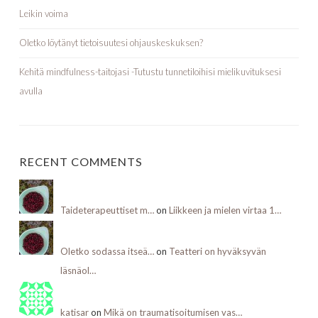
Leikin voima
Oletko löytänyt tietoisuutesi ohjauskeskuksen?
Kehitä mindfulness-taitojasi -Tutustu tunnetiloihisi mielikuvituksesi
avulla
RECENT COMMENTS
Taideterapeuttiset m…
on
Liikkeen ja mielen virtaa 1…
Oletko sodassa itseä…
on
Teatteri on hyväksyvän
läsnäol…
katisar
on
Mikä on traumatisoitumisen vas…