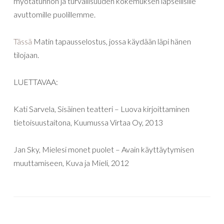
myötätunnon ja turvallisuuden kokemuksen lapsellisille
avuttomille puolillemme.
Tässä
Matin tapausselostus, jossa käydään läpi hänen
tilojaan.
LUETTAVAA:
Kati Sarvela, Sisäinen teatteri – Luova kirjoittaminen
tietoisuustaitona, Kuumussa Virtaa Oy, 2013
Jan Sky, Mielesi monet puolet – Avain käyttäytymisen
muuttamiseen, Kuva ja Mieli, 2012