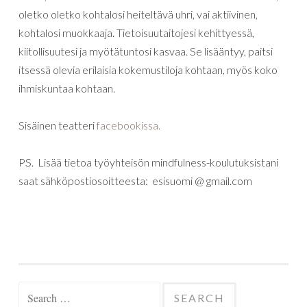
oletko
oletko
kohtalosi
heiteltävä
uhri
,
vai
aktiivinen
,
kohtalosi
muokkaaja
. Tietoisuutaitojesi kehittyessä,
kiitollisuutesi ja
myötätuntosi
kasvaa
. Se lisääntyy,
paitsi
itsessä
olevia
erilaisia
kokemustiloja
kohtaan
,
myös
koko
ihmiskuntaa
kohtaan
.
Sisäinen teatteri
facebookissa.
PS. Lisää tietoa työyhteisön mindfulness-koulutuksistani
saat sähköpostiosoitteesta: esisuomi @ gmail.com