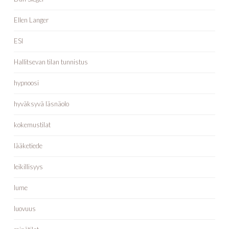
Ellen Langer
ESI
Hallitsevan tilan tunnistus
hypnoosi
hyväksyvä läsnäolo
kokemustilat
lääketiede
leikillisyys
lume
luovuus