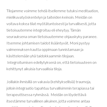
Tilojamme voimme tehdä itsellemme tutuksi meditaation,
mielikuvatyöskentelyn ja taiteiden keinoin. Meidän on
voitava kokea tilat myötätuntoisesti ja turvallisesti, jotta
tietoisuutemme integroituu eli eheytyy. Tämän
seurauksena oman tietoisuutemme ohjauskyky paranee.
Itsemme johtamisen taidot lisääntyvät. Moni pystyy
valmennuksen kautta oppimaan tunnistamaan ja
käsittelemään yhä taidokkaammin tilojaan.
Integroitumisen edellytyksenä on, että tietoisuuteen on
kehittynyt aikuisia turvaallisia tiloja.
Joillakin ihmisillä on vakavia (kehityksellisiä) traumoja,
jolloin integraatio tapahtuu turvallisimmin terapiassa tai
terapeuttisessa ryhmässä. Meidän on löydettävä
itsestämme turvallinen aikuinen, jotta voimme antaa