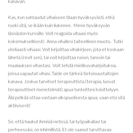
kanavan
.
Kas
,
kun
suhtaudut
vihaiseen
tilaan
hyväksyvästi
,
etkä
ruoki
sitä
,
se
ikään
kuin
liukenee
. Mene hyväksyvän
läsnäolon kurssille.
Voit
reagoida
vihaasi
myös
kokemuksellisesti
:
Anna
vihallesi
taiteellinen
muoto
.
Tutki
uteliaasti vihaasi.
Voit
kirjoittaa
vihakirjeen
,
jota
et
koskaan
lähetä
(
revit
sen
),
tai
voit
kirjoittaa
runon
,
tanssin
tai
maalauksen
vihastasi
.
Voit tehdä mielikuvaharjoituksia,
joissa vapautat vihasi.
Taide
on
tärkeä
tietoisuustaitojen
kanava
.
Joskus
tarvit
set terapeuttista (terapia, luovat
terapeuttiset menetelmät)
apua
tunteittesi
käsittelyyn
.
Älä
pelkää
ottaa
vastaan
ulkopuolisesta
apua
,
vaan
etsi
sitä
aktiivisesti
!
Se
,
että
haukut
ihmisiä
netissä
,
tai
työpaikallasi
tai
perheessäsi
,
on
inhimillistä. Et ole saanut tarvittavaa