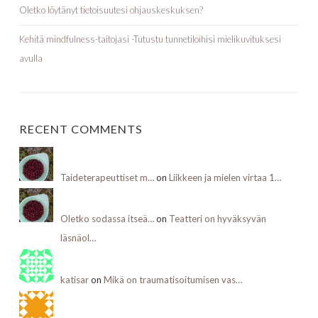
Oletko löytänyt tietoisuutesi ohjauskeskuksen?
Kehitä mindfulness-taitojasi -Tutustu tunnetiloihisi mielikuvituksesi
avulla
RECENT COMMENTS
Taideterapeuttiset m…
on
Liikkeen ja mielen virtaa 1…
Oletko sodassa itseä…
on
Teatteri on hyväksyvän
läsnäol…
katisar
on
Mikä on traumatisoitumisen vas…