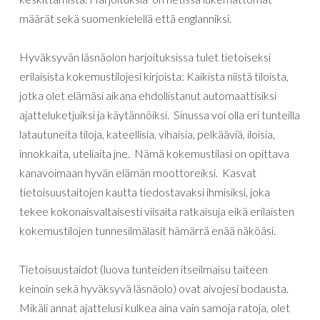
määrät
sekä
suomenkielellä
että
englanniksi
.
Hyväksyvän
läsnäolon
harjoituksissa
tulet
tietoiseksi
erilaisista
kokemustilojesi
kirjoista:
Kaikista
niistä
tiloista
,
jotka
olet
elämäsi
aikana
ehdollistanut
automaattisiksi
ajatteluketjuiksi
ja
käytännöiksi
.
Sinussa
voi
olla
eri
tunteilla
latautuneita
tiloja
,
kateellisia
,
vihaisia
,
pelkääviä
,
iloisia
,
innokkaita
,
uteliaita
jne
.
Nämä
kokemustilasi
on
opittava
kanavoimaan
hyvän
elämän
moottoreiksi
.
Kasvat
tietoisuustaitojen
kautta
tiedostavaksi
ihmisiksi
,
joka
tekee
kokonaisvaltaisesti
viisaita
ratkaisuja
eikä
erilaisten
kokemustilojen
tunnesilmälasit
hämärrä
enää
näköäsi
.
Tietoisuustaidot
(
luova
tunteiden
itseilmaisu
taiteen
keinoin
sekä
hyväksyvä
läsnäolo
)
ovat
aivojesi
bodausta
.
Mikäli
annat
ajattelusi
kulkea
aina
vain
samoja
ratoja
,
olet