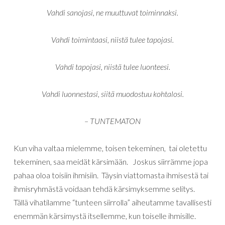
Vahdi sanojasi, ne muuttuvat toiminnaksi.
Vahdi toimintaasi, niistä tulee tapojasi.
Vahdi tapojasi, niistä tulee luonteesi.
Vahdi luonnestasi, siitä muodostuu kohtalosi.
– TUNTEMATON
Kun
viha
valtaa
mielemme
,
toisen
tekeminen
,
tai
oletettu
tekeminen,
saa
meidät
kärsimään
. Joskus siirrämme jopa
pahaa oloa toisiin ihmisiin. Täysin viattomasta ihmisestä tai
ihmisryhmästä voidaan tehdä kärsimyksemme selitys.
Tällä vihatilamme “tunteen siirrolla”
aiheutamme
tavallisesti
enemmän
kärsimystä
itsellemme
,
kun
toiselle
ihmisille
.