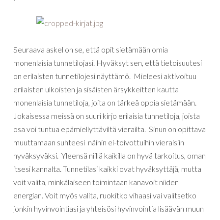
Seuraava
askel
on
se
,
että
opit
sietämään
omia
monenlaisia
tunnetilojasi
.
Hyväksyt
sen
,
että
tietoisuutesi
on
erilaisten
tunnetilojesi
näyttämö
.
Mieleesi
aktivoituu
erilaisten
ulkoisten
ja
sisäisten
ärsykkeitten
kautta
monenlaisia
tunnetiloja
,
joita
on
tärkeä
oppia
sietämään
.
Jokaisessa
meissä
on
suuri
kirjo
erilaisia
tunnetiloja
,
joista
osa
voi
tuntua
epämiellyttäviltä
vierailta
.
Sinun
on
opittava
muuttamaan
suhteesi
näihin
ei-toivottuihin
vieraisiin
hyväksyväksi
.
Yleensä
niillä
kaikilla
on
hyvä
tarkoitus
,
oman
itsesi
kannalta
.
Tunnetilasi
kaikki
ovat
hyväksyttäjä
,
mutta
voit
valita
,
minkälaiseen
toimintaan
kanavoit
niiden
energian
.
Voit
myös
valita
,
ruokitko
vihaasi
vai
valitsetko
jonkin
hyvinvointiasi
ja
yhteisösi
hyvinvointia
lisäävän
muun