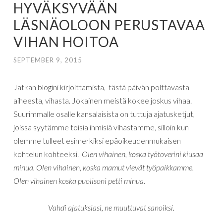
HYVÄKSYVÄÄN
LÄSNÄOLOON PERUSTAVAA
VIHAN HOITOA
SEPTEMBER 9, 2015
Jatkan blogini kirjoittamista, tästä päivän polttavasta
aiheesta, vihasta. Jokainen
meistä
kokee
joskus
vihaa
.
Suurimmalle
osalle kansalaisista
on
tuttuja
ajatusketjut
,
joissa
syytämme
toisia
ihmisiä
vihastamme
,
silloin
kun
olemme
tulleet esimerkiksi
epäoikeudenmukaisen
kohtelun
kohteeksi
.
Olen
vihainen
,
koska
työtoverini
kiusaa
minua
.
Olen
vihainen
,
koska
mamut
vievät
työpaikkamme
.
Olen
vihainen
koska
puolisoni
petti
minua
.
Vahdi ajatuksiasi, ne muuttuvat sanoiksi.