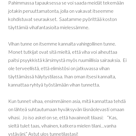
Pahimmassa tapauksessa se voi saada meidät tekemään
jotakin peruuttamatonta, jolla on vakavat itseemme
kohdistuvat seuraukset. Saatamme pyörittää koston
täyttämiä vihafantasioita mielessämme.
Vihan
tunne
on
itsemme
kannalta
vahingollinen
tunne
.
Monet
tutkijat
ovat
sitä
mieltä
,
että
viha
voi
aiheuttaa
paitsi
psyykkistä
kärsimystä
myös
ruumiillisia
sairauksia
.
Ei
ole
terveellistä
,
että
elimistösi
on
jatkuvassa
vihan
täyttämässä
hälytystilassa
. Ihan oman itsesi kannalta,
kannattaa ryhtyä työstämään vihan tunnetta.
Kun
tunnet
vihaa
,
ensimmäinen
asia
,
mitä
kannattaa
tehdä
on
lähteä
suhtautumaan
hyväksyvän
läsnäolevasti
omaan
vihasi
.
Jo
iso
askel
on
se
,
että
havainnoit
tilaasi
:
“
Kas
,
sieltä
tulet
taas
,
vihainen
,
katkera
mielen
tilani
…
vanha
ystäväni
.”
Astut
ulos
tunnetilastasi
!