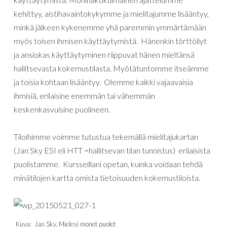
kehittyy, aistihavaintokykymme ja mielitajumme lisääntyy,
minkä jälkeen kykenemme yhä paremmin ymmärtämään
myös toisen ihmisen käyttäytymistä. Hänenkin törttöilyt
ja ansiokas käyttäytyminen riippuvat hänen mieltänsä
hallitsevasta kokemustilasta. Myötätuntomme itseämme
ja toisia kohtaan lisääntyy. Olemme kaikki vajaavaisia
ihmisiä, erilaisine enemmän tai vähemmän
keskenkasvuisine puolineen.
Tiloihimme voimme tutustua tekemällä mielitajukartan
(Jan Sky ESI eli HTT =hallitsevan tilan tunnistus) erilaisista
puolistamme. Kursseillani opetan, kuinka voidaan tehdä
minätilojen kartta omista tietoisuuden kokemustiloista.
Kuva: Jan Sky, Mielesi monet puolet