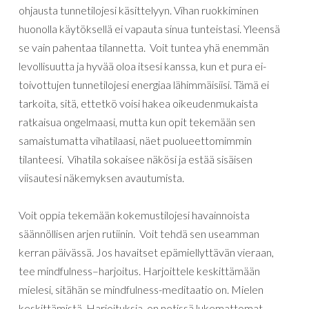
ohjausta tunnetilojesi käsittelyyn. Vihan ruokkiminen
huonolla käytöksellä
ei
vapauta
sinua
tunteistasi
.
Yleensä
se
vain
pahentaa
tilannetta
.
Voit
tuntea
yhä
enemmän
levollisuutta
ja
hyvää
oloa
itsesi
kanssa
,
kun
et
pura
ei-
toivottujen
tunnetilojesi
energiaa
lähimmäisiisi
.
Tämä
ei
tarkoita
,
sitä
,
ettetkö
voisi
hakea
oikeudenmukaista
ratkaisua
ongelmaasi
,
mutta
kun
opit tekemään sen
samaistumatta vihatilaasi,
näet
puolueettomimmin
tilanteesi
.
Vihatila
sokaisee
näkösi
ja
estää
sisäisen
viisautesi
näkemyksen
avautumista
.
Voit
oppia tekemään kokemustilojesi havainnoista
säännöllisen arjen rutiinin
.
Voit
tehdä
sen
useamman
kerran
päivässä
.
Jos
havaitset
epämiellyttävän
vieraan
,
tee
mindfulness
–
harjoitus
.
Harjoittele
keskittämään
mielesi
,
sitähän
se
mindfulness-meditaatio
on
.
Mielen
keskittämistä
.
Harjoituksia
on
netissä
lukemattomat