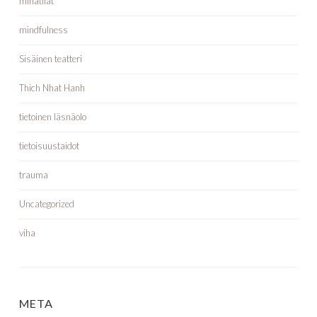
minätilat
mindfulness
Sisäinen teatteri
Thich Nhat Hanh
tietoinen läsnäolo
tietoisuustaidot
trauma
Uncategorized
viha
META