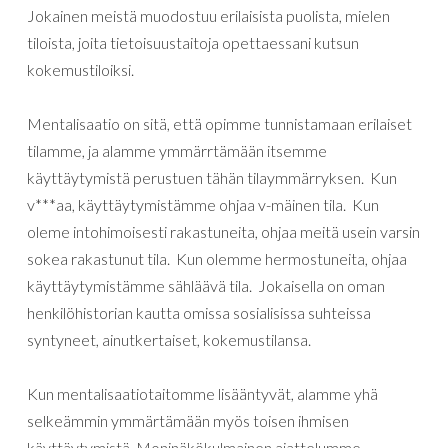
Jokainen meistä muodostuu erilaisista puolista, mielen
tiloista, joita tietoisuustaitoja opettaessani kutsun
kokemustiloiksi.
Mentalisaatio on sitä, että opimme tunnistamaan erilaiset
tilamme, ja alamme ymmärrtämään itsemme
käyttäytymistä perustuen tähän tilaymmärryksen. Kun
v***aa, käyttäytymistämme ohjaa v-mäinen tila. Kun
oleme intohimoisesti rakastuneita, ohjaa meitä usein varsin
sokea rakastunut tila. Kun olemme hermostuneita, ohjaa
käyttäytymistämme sähläävä tila. Jokaisella on oman
henkilöhistorian kautta omissa sosialisissa suhteissa
syntyneet, ainutkertaiset, kokemustilansa.
Kun mentalisaatiotaitomme lisääntyvät, alamme yhä
selkeämmin ymmärtämään myös toisen ihmisen
käyttäytymistä. Moninäkökulmainen ajattelumme