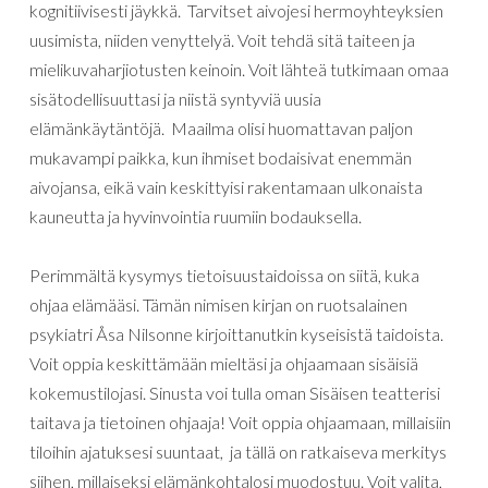
kognitiivisesti
jäykkä
.
Tarvitset
aivojesi
hermoyhteyksien
uusimista
,
niiden
venyttelyä
.
Voit
tehdä
sitä
taiteen
ja
mielikuvaharjiotusten
keinoin
.
Voit
lähteä
tutkimaan
omaa
sisätodellisuuttasi
ja
niistä
syntyviä
uusia
elämänkäytäntöjä
.
Maailma
olisi
huomattavan
paljon
mukavampi
paikka
,
kun
ihmiset
bodaisivat
enemmän
aivojansa
,
eikä
vain
keskittyisi
rakentamaan
ulkonaista
kauneutta
ja
hyvinvointia
ruumiin
bodauksella
.
Perimmältä
kysymys
tietoisuustaidoissa
on
siitä
,
kuka
ohjaa
elämääsi
.
Tämän
nimisen
kirjan
on
ruotsalainen
psykiatri
Åsa
Nilsonne
kirjoittanutkin
kyseisistä taidoista.
Voit
oppia keskittämään mieltäsi ja
ohjaamaan
sisäisiä
kokemustilojasi
.
Sinusta
voi
tulla
oman
Sisäisen
teatterisi
taitava ja tietoinen
ohjaaja
!
Voit
oppia
ohjaamaan
,
millaisiin
tiloihin
ajatuksesi
suuntaat
,
ja
tällä
on
ratkaiseva
merkitys
siihen
,
millaiseksi
elämänkohtalosi
muodostuu
.
Voit
valita
,