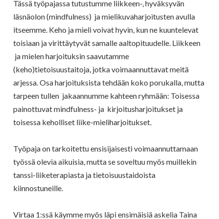
Tässä työpajassa tutustumme liikkeen-, hyväksyvän
läsnäolon (mindfulness) ja mielikuvaharjoitusten avulla
itseemme. Keho ja mieli voivat hyvin, kun ne kuuntelevat
toisiaan ja virittäytyvät samalle aaltopituudelle. Liikkeen
ja mielen harjoituksin saavutamme
(keho)tietoisuustaitoja, jotka voimaannuttavat meitä
arjessa. Osa harjoituksista tehdään koko porukalla, mutta
tarpeen tullen jakaannumme kahteen ryhmään: Toisessa
painottuvat mindfulness- ja kirjoitusharjoitukset ja
toisessa keholliset liike-mieliharjoitukset.
Työpaja on tarkoitettu ensisijaisesti voimaannuttamaan
työssä olevia aikuisia, mutta se soveltuu myös muillekin
tanssi-liiketerapiasta ja tietoisuustaidoista
kiinnostuneille.
Virtaa 1:ssä käymme myös läpi ensimäisiä askelia Taina