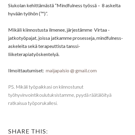
Siukolan kehittämästä “Mindfulness työssä – 8 askelta
hyvään työhön (™)”.
Mikäli kiinnostusta ilmenee, järjestämme Virtaa -
jatkotyöpajat, joissa jatkamme prosesseja, mindfulness-
askeleita sekä terapeuttista tanssi-
liiketerapiatyöskentelyä.
Ilmoittautumiset:
maijapalsio @ gmail.com
PS. Mikäli työpaikkasi on kiinnostunut
työhyvinvointikoulutuksistamme, pyydä räätälöityä
ratkaisua työporukallesi.
SHARE THIS: