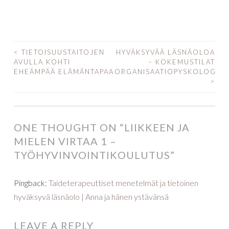
<
TIETOISUUSTAITOJEN
HYVÄKSYVÄÄ LÄSNÄOLOA
AVULLA KOHTI
– KOKEMUSTILAT
POST NAVIGATION
EHEÄMPÄÄ ELÄMÄNTAPAA
ORGANISAATIOPYSKOLOGIAS
>
ONE THOUGHT ON “
LIIKKEEN JA
MIELEN VIRTAA 1 –
TYÖHYVINVOINTIKOULUTUS
”
Pingback:
Taideterapeuttiset menetelmät ja tietoinen
hyväksyvä läsnäolo | Anna ja hänen ystävänsä
LEAVE A REPLY