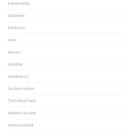
kokemustilat
lääketiede
leikillisyys
lume
luovuus
minätilat
mindfulness
Sisäinen teatteri
Thich Nhat Hanh
tietoinen läsnäolo
tietoisuustaidot