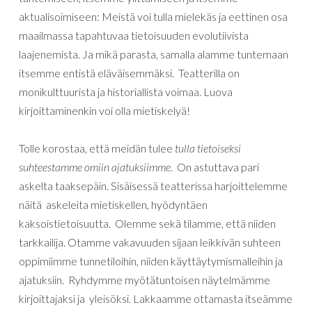
aktualisoimiseen: Meistä voi tulla mielekäs ja eettinen osa
maailmassa tapahtuvaa tietoisuuden evolutiivista
laajenemista. Ja mikä parasta, samalla alamme tuntemaan
itsemme entistä eläväisemmäksi. Teatterilla on
monikulttuurista ja historiallista voimaa. Luova
kirjoittaminenkin voi olla mietiskelyä!
Tolle korostaa, että meidän tulee
tulla tietoiseksi
suhteestamme omiin ajatuksiimme
. On astuttava pari
askelta taaksepäin. Sisäisessä teatterissa harjoittelemme
näitä askeleita mietiskellen, hyödyntäen
kaksoistietoisuutta. Olemme sekä tilamme, että niiden
tarkkailija. Otamme vakavuuden sijaan leikkivän suhteen
oppimiimme tunnetiloihin, niiden käyttäytymismalleihin ja
ajatuksiin. Ryhdymme myötätuntoisen näytelmämme
kirjoittajaksi ja yleisöksi. Lakkaamme ottamasta itseämme