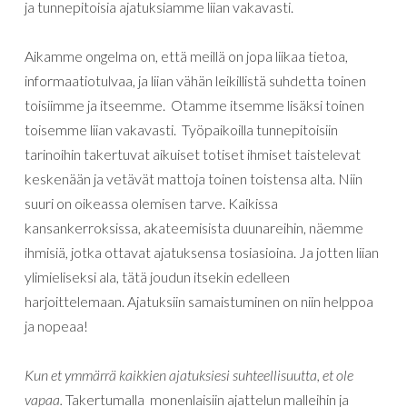
ja tunnepitoisia ajatuksiamme liian vakavasti.
Aikamme ongelma on, että meillä on jopa liikaa tietoa,
informaatiotulvaa, ja liian vähän leikillistä suhdetta toinen
toisiimme ja itseemme. Otamme itsemme lisäksi toinen
toisemme liian vakavasti. Työpaikoilla tunnepitoisiin
tarinoihin takertuvat aikuiset totiset ihmiset taistelevat
keskenään ja vetävät mattoja toinen toistensa alta. Niin
suuri on oikeassa olemisen tarve. Kaikissa
kansankerroksissa, akateemisista duunareihin, näemme
ihmisiä, jotka ottavat ajatuksensa tosiasioina. Ja jotten liian
ylimieliseksi ala, tätä joudun itsekin edelleen
harjoittelemaan. Ajatuksiin samaistuminen on niin helppoa
ja nopeaa!
Kun et ymmärrä kaikkien ajatuksiesi suhteellisuutta, et ole
vapaa.
Takertumalla monenlaisiin ajattelun malleihin ja