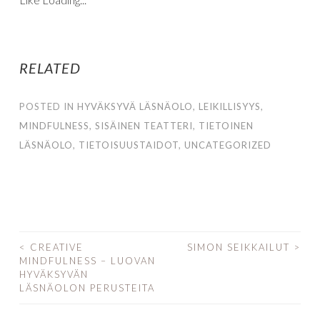
RELATED
POSTED IN
HYVÄKSYVÄ LÄSNÄOLO
,
LEIKILLISYYS
,
MINDFULNESS
,
SISÄINEN TEATTERI
,
TIETOINEN
LÄSNÄOLO
,
TIETOISUUSTAIDOT
,
UNCATEGORIZED
<
CREATIVE
SIMON SEIKKAILUT
>
MINDFULNESS – LUOVAN
POST NAVIGATION
HYVÄKSYVÄN
LÄSNÄOLON PERUSTEITA