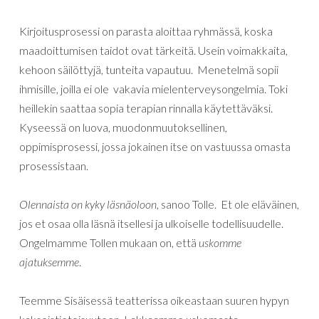
Kirjoitusprosessi on parasta aloittaa ryhmässä, koska
maadoittumisen taidot ovat tärkeitä. Usein voimakkaita,
kehoon säilöttyjä, tunteita vapautuu. Menetelmä sopii
ihmisille, joilla ei ole vakavia mielenterveysongelmia. Toki
heillekin saattaa sopia terapian rinnalla käytettäväksi.
Kyseessä on luova, muodonmuutoksellinen,
oppimisprosessi, jossa jokainen itse on vastuussa omasta
prosessistaan.
Olennaista on kyky läsnäoloon
, sanoo Tolle. Et ole eläväinen,
jos et osaa olla läsnä itsellesi ja ulkoiselle todellisuudelle.
Ongelmamme Tollen mukaan on, että
uskomme
ajatuksemme
.
Teemme Sisäisessä teatterissa oikeastaan suuren hypyn