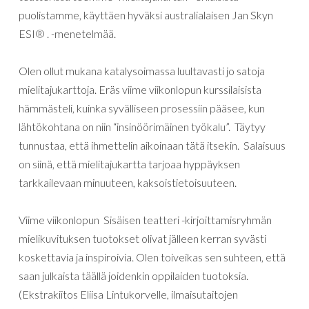
puolistamme, käyttäen hyväksi australialaisen Jan Skyn
ESI® . -menetelmää.
Olen ollut mukana katalysoimassa luultavasti jo satoja
mielitajukarttoja. Eräs viime viikonlopun kurssilaisista
hämmästeli, kuinka syvälliseen prosessiin pääsee, kun
lähtökohtana on niin “insinöörimäinen työkalu”. Täytyy
tunnustaa, että ihmettelin aikoinaan tätä itsekin. Salaisuus
on siinä, että mielitajukartta tarjoaa hyppäyksen
tarkkailevaan minuuteen, kaksoistietoisuuteen.
Viime viikonlopun Sisäisen teatteri -kirjoittamisryhmän
mielikuvituksen tuotokset olivat jälleen kerran syvästi
koskettavia ja inspiroivia. Olen toiveikas sen suhteen, että
saan julkaista täällä joidenkin oppilaiden tuotoksia.
(Ekstrakiitos Eliisa Lintukorvelle, ilmaisutaitojen