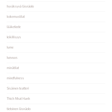
hyväksyvä läsnäolo
kokemustilat
lääketiede
leikillisyys
lume
luovuus
minätilat
mindfulness
Sisäinen teatteri
Thich Nhat Hanh
tietoinen läsnäolo