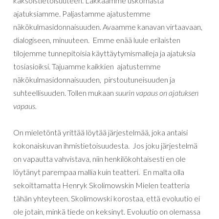
kaksoistietoisuuteen. Lakkaamme uskomasta
ajatuksiamme. Paljastamme ajatustemme
näkökulmasidonnaisuuden. Avaamme kanavan virtaavaan,
dialogiseen, minuuteen. Emme enää luule erilaisten
tilojemme tunnepitoisia käyttäytymismalleja ja ajatuksia
tosiasioiksi. Tajuamme kaikkien ajatustemme
näkökulmasidonnaisuuden, pirstoutuneisuuden ja
suhteellisuuden. Tollen mukaan
suurin vapaus on ajatuksen
vapaus.
On mieletöntä yrittää löytää järjestelmää, joka antaisi
kokonaiskuvan ihmistietoisuudesta. Jos joku järjestelmä
on vapautta vahvistava, niin henkilökohtaisesti en ole
löytänyt parempaa mallia kuin teatteri. En malta olla
sekoittamatta Henryk Skolimowskin Mielen teatteria
tähän yhteyteen. Skolimowski korostaa, että evoluutio ei
ole jotain, minkä tiede on keksinyt. Evoluutio on olemassa