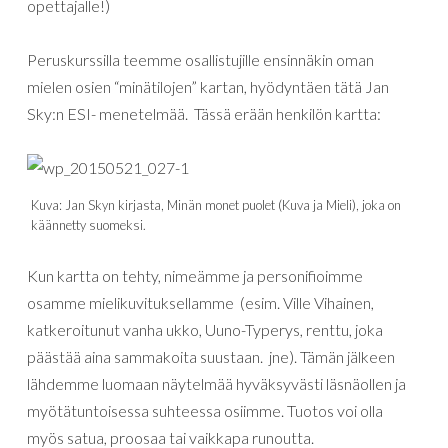
opettajalle!)
Peruskurssilla teemme osallistujille ensinnäkin oman
mielen osien “minätilojen” kartan, hyödyntäen tätä Jan
Sky:n ESI- menetelmää. Tässä erään henkilön kartta:
Kuva: Jan Skyn kirjasta, Minän monet puolet (Kuva ja Mieli), joka on
käännetty suomeksi.
Kun kartta on tehty, nimeämme ja personifioimme
osamme mielikuvituksellamme (esim. Ville Vihainen,
katkeroitunut vanha ukko, Uuno-Typerys, renttu, joka
päästää aina sammakoita suustaan. jne). Tämän jälkeen
lähdemme luomaan näytelmää hyväksyvästi läsnäollen ja
myötätuntoisessa suhteessa osiimme. Tuotos voi olla
myös satua, proosaa tai vaikkapa runoutta.