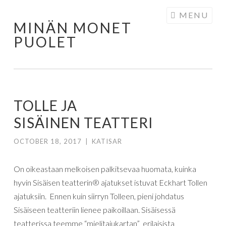
Skip to content
MENU
MINÄN MONET
PUOLET
TOLLE JA
SISÄINEN TEATTERI
OCTOBER 18, 2017
|
KATISAR
On oikeastaan melkoisen palkitsevaa huomata, kuinka
hyvin Sisäisen teatterin® ajatukset istuvat Eckhart Tollen
ajatuksiin. Ennen kuin siirryn Tolleen, pieni johdatus
Sisäiseen teatteriin lienee paikoillaan. Sisäisessä
teatterissa teemme “mielitajukartan” erilaisista