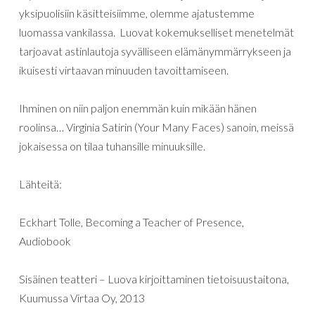
yksipuolisiin käsitteisiimme, olemme ajatustemme
luomassa vankilassa. Luovat kokemukselliset menetelmät
tarjoavat astinlautoja syvälliseen elämänymmärrykseen ja
ikuisesti virtaavan minuuden tavoittamiseen.
Ihminen on niin paljon enemmän kuin mikään hänen
roolinsa… Virginia Satirin (Your Many Faces) sanoin, meissä
jokaisessa on tilaa tuhansille minuuksille.
Lähteitä:
Eckhart Tolle, Becoming a Teacher of Presence,
Audiobook
Sisäinen teatteri – Luova kirjoittaminen tietoisuustaitona,
Kuumussa Virtaa Oy, 2013