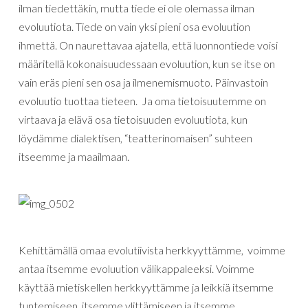
ilman tiedettäkin, mutta tiede ei ole olemassa ilman
evoluutiota. Tiede on vain yksi pieni osa evoluution
ihmettä. On naurettavaa ajatella, että luonnontiede voisi
määritellä kokonaisuudessaan evoluution, kun se itse on
vain eräs pieni sen osa ja ilmenemismuoto. Päinvastoin
evoluutio tuottaa tieteen. Ja oma tietoisuutemme on
virtaava ja elävä osa tietoisuuden evoluutiota, kun
löydämme dialektisen, “teatterinomaisen” suhteen
itseemme ja maailmaan.
Kehittämällä omaa evolutiivista herkkyyttämme, voimme
antaa itsemme evoluution välikappaleeksi. Voimme
käyttää mietiskellen herkkyyttämme ja leikkiä itsemme
tuntemiseen, itsemme ylittämiseen ja itsemme