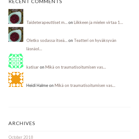
RECENT COMMENTS
Taideterapeuttiset m…
on
Liikkeen ja mielen virtaa 1…
Oletko sodassa itseä…
on
Teatteri on hyväksyvän
läsnäol…
katisar
on
Mikä on traumatisoitumisen vas…
Heidi Halme on
Mikä on traumatisoitumisen vas…
ARCHIVES
October 2018