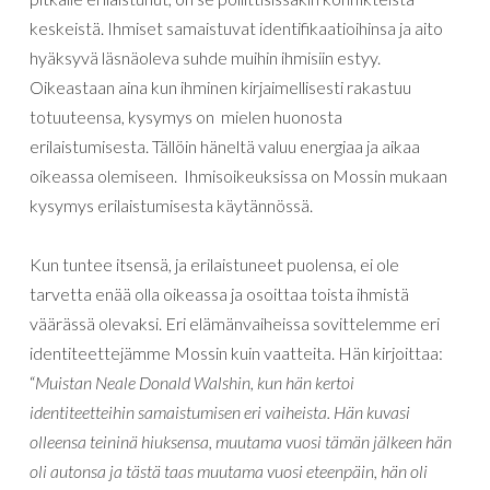
keskeistä. Ihmiset samaistuvat identifikaatioihinsa ja aito
hyäksyvä läsnäoleva suhde muihin ihmisiin estyy.
Oikeastaan aina kun ihminen kirjaimellisesti rakastuu
totuuteensa, kysymys on mielen huonosta
erilaistumisesta. Tällöin häneltä valuu energiaa ja aikaa
oikeassa olemiseen. Ihmisoikeuksissa on Mossin mukaan
kysymys erilaistumisesta käytännössä.
Kun tuntee itsensä, ja erilaistuneet puolensa, ei ole
tarvetta enää olla oikeassa ja osoittaa toista ihmistä
väärässä olevaksi.
Eri elämänvaiheissa sovittelemme eri
identiteettejämme Mossin kuin vaatteita. Hän kirjoittaa:
“
Muistan Neale Donald Walshin, kun hän kertoi
identiteetteihin samaistumisen eri vaiheista. Hän kuvasi
olleensa teininä hiuksensa, muutama vuosi tämän jälkeen hän
oli autonsa ja tästä taas muutama vuosi eteenpäin, hän oli