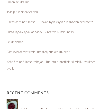
Simon seikkailut
Tolle ja Sisäinen teatteri
Creative Mindfulness – Luovan hyväksyvän läsnäolon perusteita
Luova hyväksyvä läsnäolo – Creative Mindfulness
Leikin voima
Oletko löytänyt tietoisuutesi ohjauskeskuksen?
Kehitä mindfulness-taitojasi -Tutustu tunnetiloihisi mielikuvituksesi
avulla
RECENT COMMENTS