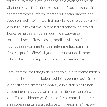
termein, voimme ajatella sabotoijan olevan toisen tilan
läheinen “kaveri”. Tämä kaveri saattaa “soutaa venettä”
päämäärämme suhteen väärään suuntaan, sabotoiden
tietoisen roolin toimintaa. Esimerkiksi opiskelet lääkäriksi,
ja musiikkia rakastava kokemustilasi sabotoi opintojasi,
koska se haluaisi sinusta muusikkoa. Luovassa
terapeuttisessa flow-tilassa, meditatiivisessa tilassa tai
hypnoosissa voimme tehdä mielemme huonommin
tietoisia puolia näkyviksi, ja voimme luovuudellamme
edistää harmonisempi minätilojen kokonaisuutta.
Saavutamme metakognitiivisia taitoja, kun teemme mielen
huonosti tiedostamia kokemustiloja, egomme osia (rooleja
ja identiteettejämme) näkyviksi, jolloin niiden tietoinen
ohjaaminen helpottuu. Emme tämän jälkeen samaistu
identifikaatioihimme yhtä helposti. Kokemustilojemme
erilaistuessa ja tullessa tiedostetuiksi, egomme “kypsyy”.