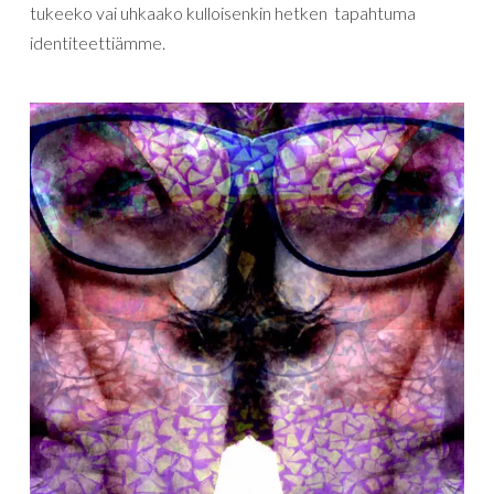
tukeeko vai uhkaako kulloisenkin hetken tapahtuma
identiteettiämme.