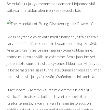
Se erilaistuu, ja kykenemme ohjaamaan tilojamme yhä
taitavammin aidon olemisen keskuksesta käsin.
Moss näyttää olevan yhtä mieltä kanssani, että egosta ei
tarvitse päästää kokonaan irti, vaan sen on kypsyttävä.
Aina tarvitsemme jossain määrin kokemustilojamme,
emme muuten selviäisi arjestamme. Sen sijaan ihmiset,
joiden tietoisuus erilaistuu, kykenee liikkumaan virtaavasti
ja ketterästi erilaisissa tunnelatautuneissa tiloissaan, ilman
samaistumista ja hyväksyvän läsnäolon kadottamista.
Itsetuntemuksemme kautta mielemme siis erilaistuu.
Koska länsimaisessa kulttuurissa ei ole opetettu
itsetuntemusta, ja vain harvan ihmisen tietoisuus on
pitkälle erilaistunut, on se poliittisissakin konflikteista