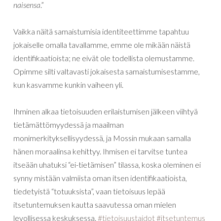
naisensa
.”
Vaikka näitä samaistumisia identiteettimme tapahtuu
jokaiselle omalla tavallamme, emme ole mikään näistä
identifikaatioista; ne eivät ole todellista olemustamme.
Opimme silti valtavasti jokaisesta samaistumisestamme,
kun kasvamme kunkin vaiheen yli.
Ihminen alkaa tietoisuuden erilaistumisen jälkeen viihtyä
tietämättömyydessä ja maailman
monimerkityksellisyydessä, ja Mossin mukaan samalla
hänen moraalinsa kehittyy. Ihmisen ei tarvitse tuntea
itseään uhatuksi “ei-tietämisen” tilassa, koska oleminen ei
synny mistään valmiista oman itsen identifikaatioista,
tiedetyistä “totuuksista”, vaan tietoisuus lepää
itsetuntemuksen kautta saavutessa oman mielen
levollisessa keskuksessa.
#
tietoisuustaidot
#
itsetuntemus