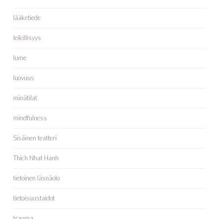
lääketiede
leikillisyys
lume
luovuus
minätilat
mindfulness
Sisäinen teatteri
Thich Nhat Hanh
tietoinen läsnäolo
tietoisuustaidot
trauma