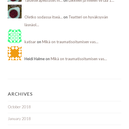
Taideterapeuttiset m…
on
Liikkeen ja mielen virtaa 1…
Oletko sodassa itseä…
on
Teatteri on hyväksyvän
läsnäol…
katisar
on
Mikä on traumatisoitumisen vas…
Heidi Halme on
Mikä on traumatisoitumisen vas…
ARCHIVES
October 2018
January 2018