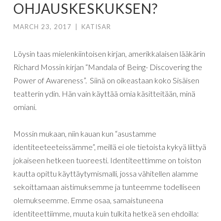
OHJAUSKESKUKSEN?
MARCH 23, 2017
|
KATISAR
Löysin taas mielenkiintoisen kirjan, amerikkalaisen lääkärin
Richard Mossin kirjan “Mandala of Being- Discovering the
Power of Awareness”. Siinä on oikeastaan koko Sisäisen
teatterin ydin. Hän vain käyttää omia käsitteitään, minä
omiani.
Mossin mukaan, niin kauan kun “asustamme
identiteeteeteissämme”, meillä ei ole tietoista kykyä liittyä
jokaiseen hetkeen tuoreesti. Identiteettimme on toiston
kautta opittu käyttäytymismalli, jossa vähitellen alamme
sekoittamaan aistimuksemme ja tunteemme todelliseen
olemukseemme. Emme osaa, samaistuneena
identiteettiimme, muuta kuin tulkita hetkeä sen ehdoilla: