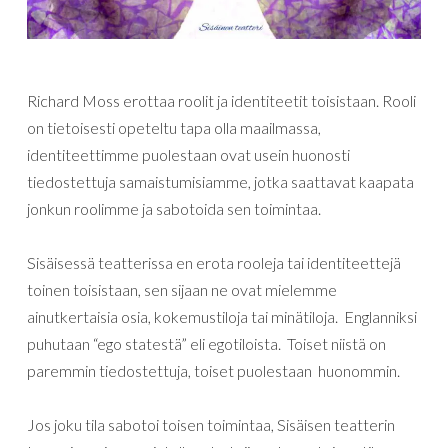
Richard Moss erottaa roolit ja identiteetit toisistaan. Rooli
on tietoisesti opeteltu tapa olla maailmassa,
identiteettimme puolestaan ovat usein huonosti
tiedostettuja samaistumisiamme, jotka saattavat kaapata
jonkun roolimme ja sabotoida sen toimintaa.
Sisäisessä teatterissa en erota rooleja tai identiteettejä
toinen toisistaan, sen sijaan ne ovat mielemme
ainutkertaisia osia, kokemustiloja tai minätiloja. Englanniksi
puhutaan “ego statestä” eli egotiloista. Toiset niistä on
paremmin tiedostettuja, toiset puolestaan huonommin.
Jos joku tila sabotoi toisen toimintaa, Sisäisen teatterin