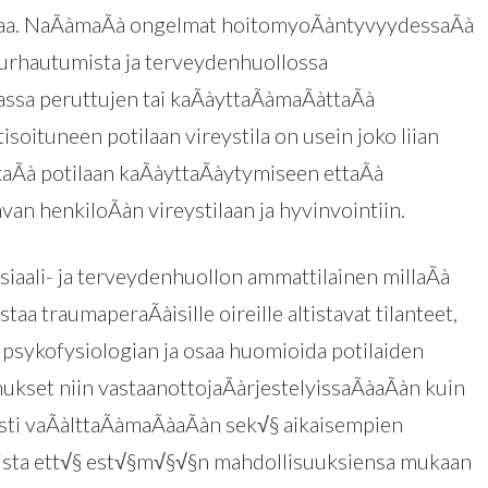
ikeaa. NaÃàmaÃà ongelmat hoitomyoÃàntyvyydessaÃà
urhautumista ja terveydenhuollossa
assa peruttujen tai kaÃàyttaÃàmaÃàttaÃà
soituneen potilaan vireystila on usein joko liian
ekaÃà potilaan kaÃàyttaÃàytymiseen ettaÃà
van henkiloÃàn vireystilaan ja hyvinvointiin.
siaali- ja terveydenhuollon ammattilainen millaÃà
taa traumaperaÃàisille oireille altistavat tilanteet,
sykofysiologian ja osaa huomioida potilaiden
kset niin vastaanottojaÃàrjestelyissaÃàaÃàn kuin
esti vaÃàlttaÃàmaÃàaÃàn sek√§ aikaisempien
mista ett√§ est√§m√§√§n mahdollisuuksiensa mukaan