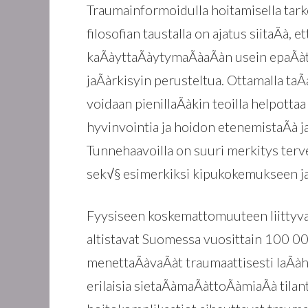
Traumainformoidulla hoitamisella tar
filosofian taustalla on ajatus siitaÃà,
kaÃàyttaÃàytymaÃàaÃàn usein epaÃàtark
jaÃàrkisyin perusteltua. Ottamalla t
voidaan pienillaÃàkin teoilla helpott
hyvinvointia ja hoidon etenemistaÃà ja
Tunnehaavoilla on suuri merkitys ter
sek√§ esimerkiksi kipukokemukseen ja
Fyysiseen koskemattomuuteen liittyv
altistavat Suomessa vuosittain 100 00
menettaÃàvaÃàt traumaattisesti laÃàhe
erilaisia sietaÃàmaÃàttoÃàmiaÃà tilan