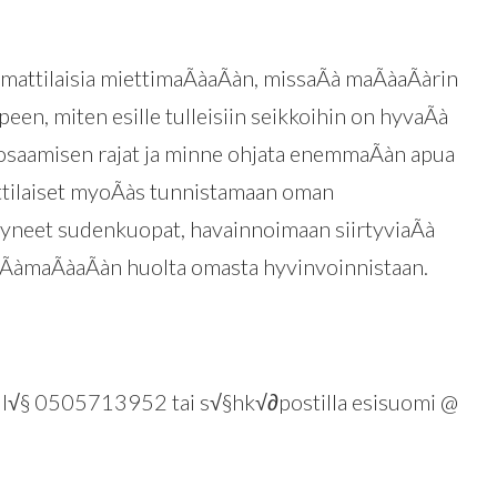
mattilaisia miettimaÃàaÃàn, missaÃà maÃàaÃàrin
een, miten esille tulleisiin seikkoihin on hyvaÃà
saamisen rajat ja minne ohjata enemmaÃàn apua
attilaiset myoÃàs tunnistamaan oman
neet sudenkuopat, havainnoimaan siirtyviaÃà
taÃàmaÃàaÃàn huolta omasta hyvinvoinnistaan.
ill√§ 0505713952 tai s√§hk√∂postilla esisuomi @