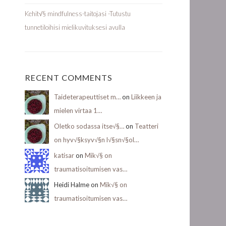
Kehit√§ mindfulness-taitojasi -Tutustu
tunnetiloihisi mielikuvituksesi avulla
RECENT COMMENTS
Taideterapeuttiset m…
on
Liikkeen ja
mielen virtaa 1…
Oletko sodassa itse√§…
on
Teatteri
on hyv√§ksyv√§n l√§sn√§ol…
katisar
on
Mik√§ on
traumatisoitumisen vas…
Heidi Halme on
Mik√§ on
traumatisoitumisen vas…