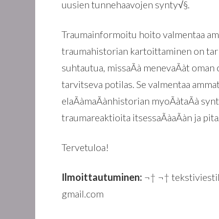
uusien tunnehaavojen synty√§.
Traumainformoitu hoito valmentaa am
traumahistorian kartoittaminen on tarp
suhtautua, missaÃà menevaÃàt oman o
tarvitseva potilas. Se valmentaa amm
elaÃàmaÃànhistorian myoÃàtaÃà synty
traumareaktioita itsessaÃàaÃàn ja pi
Tervetuloa!
Ilmoittautuminen:
¬† ¬† tekstiviest
gmail.com