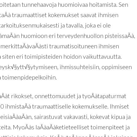
koitetaan tunnehaavoja huomioivaa hoitamista. Sen
 ettaÃà traumaattiset kokemukset saavat ihmisen
oituksenmukaisesti ja tavalla, joka ei ole
aÃàmaÃàn huomioon eri terveydenhuollon pisteissaÃà,
aa merkittaÃàvaÃàsti traumatisoituneen ihmisen
 siten eri toimipisteiden hoidon vaikuttavuutta.
veysk√§ytt√§ytymiseen, ihmissuhteisiin, oppimiseen
 toimenpidepelkoihin.
aÃàt rikokset, onnettomuudet ja tyoÃàtapaturmat
0 ihmistaÃà traumaattiselle kokemukselle. Ihmiset
isiaÃàaÃàn, sairastuvat vakavasti, kokevat kipua ja
teita. MyoÃàs laÃàaÃàketieteelliset toimenpiteet ja