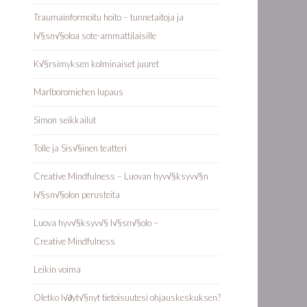
Traumainformoitu hoito – tunnetaitoja ja
l√§sn√§oloa sote-ammattilaisille
K√§rsimyksen kolminaiset juuret
Marlboromiehen lupaus
Simon seikkailut
Tolle ja Sis√§inen teatteri
Creative Mindfulness – Luovan hyv√§ksyv√§n
l√§sn√§olon perusteita
Luova hyv√§ksyv√§ l√§sn√§olo –
Creative Mindfulness
Leikin voima
Oletko l√∂yt√§nyt tietoisuutesi ohjauskeskuksen?