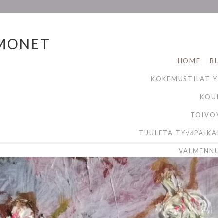
 MONET
HOME
B
KOKEMUSTILAT YK
KOU
TOIVO
TUULETA TY√∂PAIKA
VALMENNU