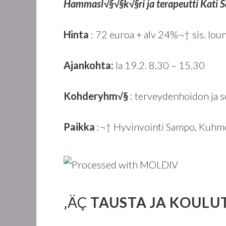
Hammasl√§√§k√§ri ja terapeutti Kati S
Hinta
: 72 euroa + alv 24%¬† sis. loun
Ajankohta:
la 19.2. 8.30 – 15.30
Kohderyhm√§
: terveydenhoidon ja s
Paikka
:¬† Hyvinvointi Sampo, Kuhm
‚ÄÇ
TAUSTA JA KOULU