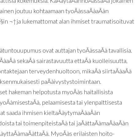
aattisia kokemuksia. KaÃàytaÃànnoÃàssaÃà jokainen
ilainen joutuu kohtaamaan tyoÃàssaÃàaÃàn
√§in ¬†ja lukemattomat alan ihmiset traumatisoituvat
àtuntouupumus ovat auttajan tyoÃàssaÃà tavallisia.
ÃàaÃà sekaÃà sairastavuutta ettaÃà kuolleisuutta,
ontaktejaan terveydenhuoltoon, mikaÃà siirtaÃàaÃà
uksenmukaisesti paÃàivystystoimintaan.
set hakeman helpotusta myoÃàs haitallisista
syoÃàmisestaÃà, pelaamisesta tai ylenpalttisesta
vat saada ihmisen kieltaÃàytymaÃàaÃàn
idoista tai toimenpiteistaÃà tai jaÃàttaÃàmaÃàaÃàn
yttaÃàmaÃàttaÃà. MyoÃàs erilaisten hoito-