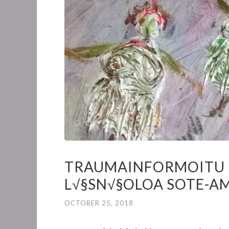
TRAUMAINFORMOITU H
L√§SN√§OLOA SOTE-AM
OCTOBER 25, 2018