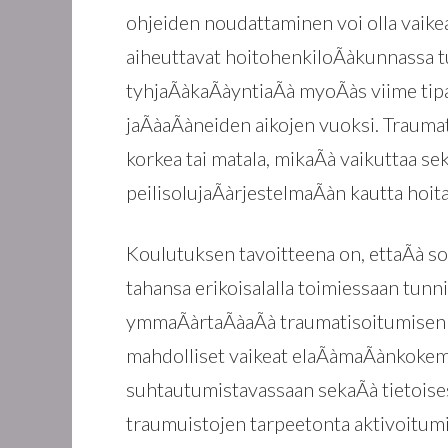
ohjeiden noudattaminen voi olla va
aiheuttavat hoitohenkiloÃàkunnassa t
tyhjaÃàkaÃàyntiaÃà myoÃàs viime tip
jaÃàaÃàneiden aikojen vuoksi. Traumati
korkea tai matala, mikaÃà vaikuttaa s
peilisolujaÃàrjestelmaÃàn kautta hoita
Koulutuksen tavoitteena on, ettaÃà so
tahansa erikoisalalla toimiessaan tunnis
ymmaÃàrtaÃàaÃà traumatisoitumisen p
mahdolliset vaikeat elaÃàmaÃànkokemu
suhtautumistavassaan sekaÃà tietois
traumuistojen tarpeetonta aktivoitu