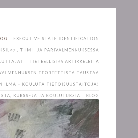
LOG
EXECUTIVE STATE IDENTIFICATION
SIL√∂-, TIIMI- JA PARIVALMENNUKSESSA
LUTTAJAT
TIETEELLISI√§ ARTIKKELEITA
VALMENNUKSEN TEOREETTISTA TAUSTAA
N ILMA – KOULUTA TIETOISUUSTAITOJA!
STA, KURSSEJA JA KOULUTUKSIA
BLOG