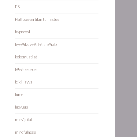
ESI
Hallitsevan tilan tunnistus
hypnoosi
hyv√§ksyv√§ l√§sn√§olo
kokemustilat
l√§√§ketiede
leikillisyys
lume
luovuus
min√§tilat
mindfulness