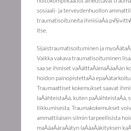
hoitokomplikaatiot aiheuttavat traum
sosiaali- ja terveydenhuollon ammatt
traumatisoituneita ihmisiaÃà p√§ivitt
itse.
Sijaistraumatisoituminen ja myoÃàtaÃ
Vaikka vakava traumatisoituminen lisa
saa se ihmiset vaÃàlttaÃàmaÃàaÃàn k
hoidon painopistettaÃà epaÃàtarkoit
Traumaattiset kokemukset saavat ihmi
laÃàhteistaÃà, kuten paÃàihteistaÃà, 
liikkumisesta. Traumakokemukset voi
ammattilaisen silmin tarpeellisista ho
maÃàaÃàraÃàtyn laÃàaÃàkityksen kaÃà