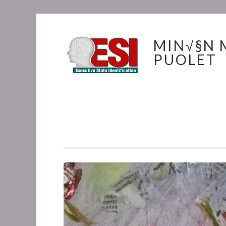
MIN√§N
PUOLET