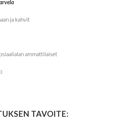
arvela
aan ja kahvit
osiaalialan ammattilaiset
o
TUKSEN TAVOITE: