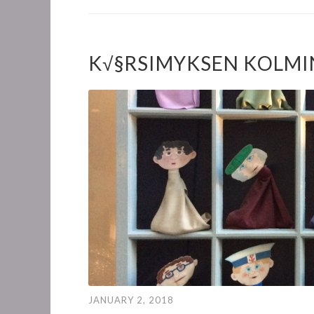
K√§RSIMYKSEN KOLMI
JANUARY 2, 2018