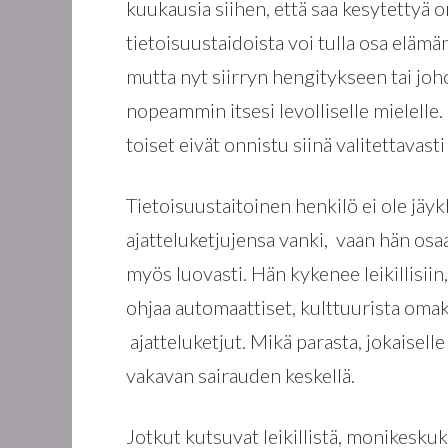
kuukausia siihen, että saa kesytettyä o
tietoisuustaidoista voi tulla osa elämän
mutta nyt siirryn hengitykseen tai jo
nopeammin itsesi levolliselle mielelle
toiset eivät onnistu siinä valitettavast
Tietoisuustaitoinen henkilö ei ole jä
ajatteluketjujensa vanki, vaan hän osaa 
myös luovasti. Hän kykenee leikillisiin
ohjaa automaattiset, kulttuurista om
ajatteluketjut. Mikä parasta, jokaisell
vakavan sairauden keskellä.
Jotkut kutsuvat leikillistä, monikeskuk