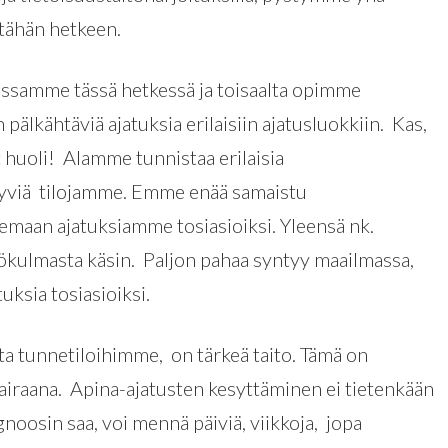
ähän hetkeen.
ssamme tässä hetkessä ja toisaalta opimme
älkähtäviä ajatuksia erilaisiin ajatusluokkiin. Kas,
nyt huoli! Alamme tunnistaa erilaisia
ttyviä tilojamme. Emme enää samaistu
maan ajatuksiamme tosiasioiksi. Yleensä nk.
äkökulmasta käsin. Paljon pahaa syntyy maailmassa,
uksia tosiasioiksi.
a tunnetiloihimme, on tärkeä taito. Tämä on
sairaana. Apina-ajatusten kesyttäminen ei tietenkään
noosin saa, voi mennä päiviä, viikkoja, jopa