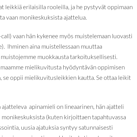
at leikkiä erilaisilla rooleilla, ja he pystyvät oppimaan
ista vaan monikeskuksista ajattelua.
-call) vaan hän kykenee myös muistelemaan luovasti
e). Ihminen aina muistellessaan muuttaa
 muistojemme muokkausta tarkoituksellisesti.
aamme mielikuvitusta hyödyntävän oppimisen
e oppii mielikuvitusleikkien kautta. Se ottaa leikit
atteleva apinamieli on lineaarinen, hän ajatteli
n monikeskuksista (kuten kirjoittaen tapahtuvassa
ssointia, uusia ajatuksia syntyy satunnaisesti