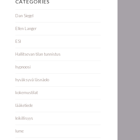
CATEGORIES
Dan Siegel
Ellen Langer
ESI
Hallitsevan tilan tunnistus
hypnoosi
hyväksyvä läsnäolo
kokemustilat
lääketiede
leikillisyys
lume