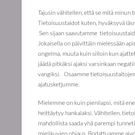
Tajusin vähitellen, että se mitä minun
Tietoisuustaidot kuten, hyväksyvä läsnä
Sen sijaan saavutamme tietoisuustai
Jokaisella on päivittäin mielessään ap
ongelma, muuta kuin silloin kun ajat
jäädä pitkäksi ajaksi varsinkaan nega
vangiksi. Osaamme tietoisuustaitojem
ajatusketjumme.
Mielemme on kuin pienilapsi, mitä en
heittäytyy hankalaksi. Vähitellen, tie
mahdollista saada yhä parempi tunnetil
mielikuvien ohjaus. Bodattuamme aivoj