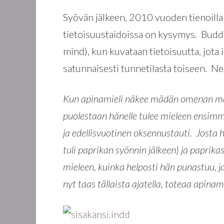
Syövän jälkeen, 2010 vuoden tienoilla
tietoisuustaidoissa on kysymys. Bud
mind), kun kuvataan tietoisuutta, jota i
satunnaisesti tunnetilasta toiseen. N
Kun apinamieli näkee mädän omenan maas
puolestaan hänelle tulee mieleen ensimm
ja edellisvuotinen oksennustauti. Josta 
tuli paprikan syönnin jälkeen) ja paprik
mieleen, kuinka helposti hän punastuu, ja
nyt taas tällaista ajatella, toteaa apinami