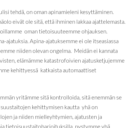
 tulisi tehdä, on oman apinamieleni kesyttäminen.
olo eivät ole sitä, että ihminen lakkaa ajattelemasta.
doillamme oman tietoisuuteemme ohjauksen.
ina-ajatuksia. Apina-ajatuksemme ei ole itseasiassa
telemme niiden olevan ongelma. Meidän ei kannata
tiivisten, elämämme katastrofoivien ajatusketjujemme
me kehittyessä katkaista automaattiset
emmän yritämme sitä kontrolloida, sitä enemmän se
toisuustaitojen kehittymisen kautta yhä on
ojen ja niiden mielleyhtymien, ajatusten ja
a tietoisuustaitoharjoituksilla, pystymme yhä