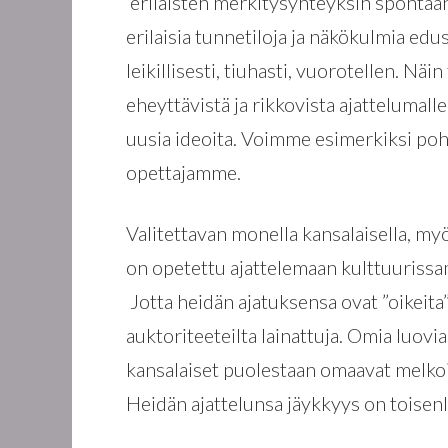
erilaisten merkitysyhteyksin spontaan
erilaisia tunnetiloja ja näkökulmia edu
leikillisesti, tiuhasti, vuorotellen. N
eheyttävistä ja rikkovista ajattelumalle
uusia ideoita. Voimme esimerkiksi po
opettajamme.
Valitettavan monella kansalaisella, myö
on opetettu ajattelemaan kulttuurissam
Jotta heidän ajatuksensa ovat ”oikeita”, 
auktoriteeteilta lainattuja. Omia luovia 
kansalaiset puolestaan omaavat melkoise
Heidän ajattelunsa jäykkyys on toisenl