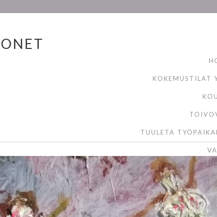
MONET
H
KOKEMUSTILAT Y
KO
TOIVO
TUULETA TYÖPAIKA
VA