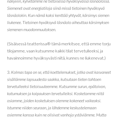
näkyviin, kylvetämme ne tietoisessa hyväksyvässä läsnäolossa.
Siemenet ovat energiatiloja siinä missä tietoinen hyväksyvä
läsnäolokin. Kun nämä kaksi kenttää yhtyvät, kärsimys siemen
liukenee. Tietoinen hyväksyvä läsnäolo aiheuttaa kärsimyksen
siemenen muodonmuutoksen.
(Sisäisessä teatterissa® tämä merkitsee, että emme torju
tilojamme, vaan kutsumme kaikki tilat tervetulleeksi, ja
havainnoimme hyväksyvästi niitä, kunnes ne liukenevat.)
3.
Kolmas tapa on se, että koettelemukset, jotka ovat kasvaneet
sisällämme lapsuudesta saakka, kutsutaan tieten tahtoen
tervetulleeksi tietoisuuteemme. Kutsumme surun, epätoivon,
katumuksen ja kaipauksen tervetulleiksi. Kosketamme niitä
osiamme, joiden kosketuksen olemme kokeneet vaikeaksi.
Istumme niiden seuraan, ja lähdemme keskustelemaan
osiemme kanssa kuin ne olisivat vanhoja ystäviämme. Mutta