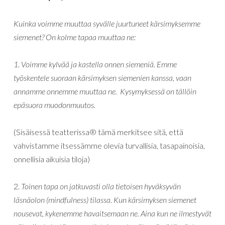
Kuinka voimme muuttaa syvälle juurtuneet kärsimyksemme
siemenet? On kolme tapaa muuttaa ne:
1. Voimme kylvää ja kastella onnen siemeniä. Emme
työskentele suoraan kärsimyksen siemenien kanssa, vaan
annamme onnemme muuttaa ne. Kysymyksessä on tällöin
epäsuora muodonmuutos.
(Sisäisessä teatterissa® tämä merkitsee sitä, että
vahvistamme itsessämme olevia turvallisia, tasapainoisia,
onnellisia aikuisia tiloja)
2.
Toinen tapa on jatkuvasti olla tietoisen hyväksyvän
läsnäolon (mindfulness) tilassa. Kun kärsimyksen siemenet
nousevat, kykenemme havaitsemaan ne. Aina kun ne ilmestyvät