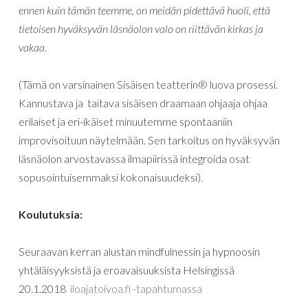
ennen kuin tämän teemme, on meidän pidettävä huoli, että
tietoisen hyväksyvän läsnäolon valo on riittävän kirkas ja
vakaa.
(Tämä on varsinainen Sisäisen teatterin® luova prosessi.
Kannustava ja taitava sisäisen draamaan ohjaaja ohjaa
erilaiset ja eri-ikäiset minuutemme spontaaniin
improvisoituun näytelmään. Sen tarkoitus on hyväksyvän
läsnäolon arvostavassa ilmapiirissä integroida osat
sopusointuisemmaksi kokonaisuudeksi).
Koulutuksia:
Seuraavan kerran alustan mindfulnessin ja hypnoosin
yhtäläisyyksistä ja eroavaisuuksista Helsingissä
20.1.2018
iloajatoivoa.fi -tapahtumassa