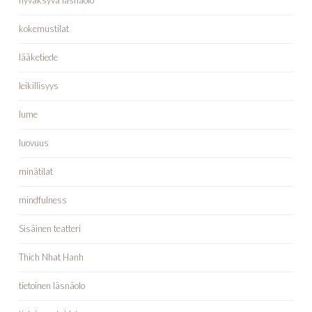
hyväksyvä läsnäolo
kokemustilat
lääketiede
leikillisyys
lume
luovuus
minätilat
mindfulness
Sisäinen teatteri
Thich Nhat Hanh
tietoinen läsnäolo