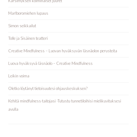
Kärsimyksen kolminaiset juuret
Marlboromiehen lupaus
Simon seikkailut
Tolle ja Sisäinen teatteri
Creative Mindfulness – Luovan hyväksyvän läsnäolon perusteita
Luova hyväksyvä läsnäolo – Creative Mindfulness
Leikin voima
Oletko löytänyt tietoisuutesi ohjauskeskuksen?
Kehitä mindfulness-taitojasi -Tutustu tunnetiloihisi mielikuvituksesi
avulla