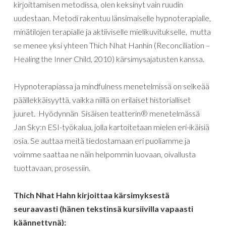
kirjoittamisen metodissa, olen keksinyt vain ruudin
uudestaan. Metodi rakentuu länsimaiselle hypnoterapialle,
minätilojen terapialle ja aktiiviselle mielikuvitukselle, mutta
se menee yksi yhteen Thich Nhat Hanhin (Reconciliation –
Healing the Inner Child, 2010) kärsimysajatusten kanssa.
Hypnoterapiassa ja mindfulness menetelmissä on selkeää
päällekkäisyyttä, vaikka niillä on erilaiset historialliset
juuret. Hyödynnän Sisäisen teatterin® menetelmässä
Jan Sky:n ESI-työkalua, jolla kartoitetaan mielen eri-ikäisiä
osia. Se auttaa meitä tiedostamaan eri puoliamme ja
voimme saattaa ne näin helpommin luovaan, oivallusta
tuottavaan, prosessiin.
Thich Nhat Hahn kirjoittaa kärsimyksestä
seuraavasti (hänen tekstinsä kursiivilla vapaasti
käännettynä):