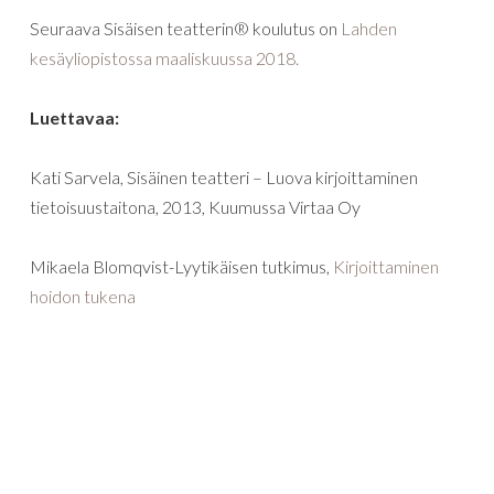
Seuraava Sisäisen teatterin® koulutus on
Lahden
kesäyliopistossa maaliskuussa 2018.
Luettavaa:
Kati Sarvela, Sisäinen teatteri – Luova kirjoittaminen
tietoisuustaitona, 2013, Kuumussa Virtaa Oy
Mikaela Blomqvist-Lyytikäisen tutkimus,
Kirjoittaminen
hoidon tukena