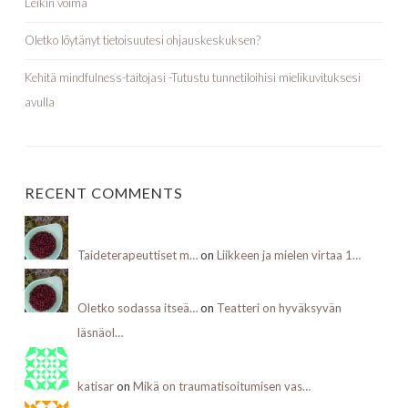
Leikin voima
Oletko löytänyt tietoisuutesi ohjauskeskuksen?
Kehitä mindfulness-taitojasi -Tutustu tunnetiloihisi mielikuvituksesi
avulla
RECENT COMMENTS
Taideterapeuttiset m…
on
Liikkeen ja mielen virtaa 1…
Oletko sodassa itseä…
on
Teatteri on hyväksyvän
läsnäol…
katisar
on
Mikä on traumatisoitumisen vas…