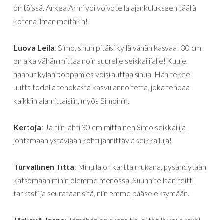
on töissä. Ankea Armi voi voivotella ajankulukseen täällä
kotona ilman meitäkin!
Luova Leila
: Simo, sinun pitäisi kyllä vähän kasvaa! 30 cm
on aika vähän mittaa noin suurelle seikkailijalle! Kuule,
naapurikylän poppamies voisi auttaa sinua. Hän tekee
uutta todella tehokasta kasvulannoitetta, joka tehoaa
kaikkiin alamittaisiin, myös Simoihin.
Kertoja
: Ja niin lähti 30 cm mittainen Simo seikkailija
johtamaan ystäviään kohti jännittäviä seikkailuja!
Turvallinen Titta
: Minulla on kartta mukana, pysähdytään
katsomaan mihin olemme menossa. Suunnitellaan reitti
tarkasti ja seurataan sitä, niin emme pääse eksymään.
Järkevä Jaana
: Tämähän on suora tie, ei täällä voi eksyä!