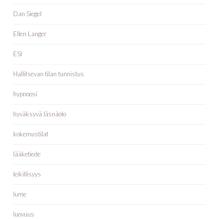
Dan Siegel
Ellen Langer
ESI
Hallitsevan tilan tunnistus
hypnoosi
hyväksyvä läsnäolo
kokemustilat
lääketiede
leikillisyys
lume
luovuus