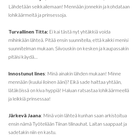
Lähdetään seikkailemaan! Mennään jonnekin ja kohdataan
lohikäärmeitä ja prinsessoja.
Turvallinen Titta:
Ei kai tästä nyt yhtäkkiä voida
mihinkään lähteä. Pitää ensin suunnitella, että kaikki menisi
suunnitelman mukaan. Siivouskin on kesken ja kaupassakin
pitäisi käydä…
Innostunut Iines
: Minä ainakin lähden mukaan! Minne
mennään (kuului iloinen ääni)? Eikä sade haittaa yhtään,
lätäköissä on kiva hyppiä! Haluan ratsastaa lohikäärmeellä
ja leikkiä prinsessaa!
Järkevä Jaana
: Minä voin lähteä kunhan saan arkistoitua
ensin nämä Työteliään Tiinan tilinauhat. Laitan saappaat ja
sadetakin niin en kastu.