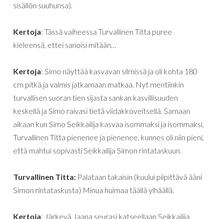
sisällön suuhunsa).
Kertoja
: Tässä vaiheessa Turvallinen Titta puree
kieleensä, ettei sanoisi mitään…
Kertoja
: Simo näyttää kasvavan silmissä ja oli kohta 180
cm pitkä ja valmis jatkamaan matkaa. Nyt mentiinkin
turvallisen suoran tien sijasta sankan kasvillisuuden
keskellä ja Simo raivasi tietä viidakkoveitsellä. Samaan
aikaan kun Simo Seikkailija kasvaa isommaksi ja isommaksi,
Turvallinen Titta pienenee ja pienenee, kunnes oli niin pieni,
että mahtui sopivasti Seikkailija Simon rintataskuun.
Turvallinen Titta:
Palataan takaisin (kuului piipittävä ääni
Simon rintataskusta) Minua huimaa täällä ylhäällä.
Kertoja
: Järkevä Jaana seurasi katseellaan Seikkailija