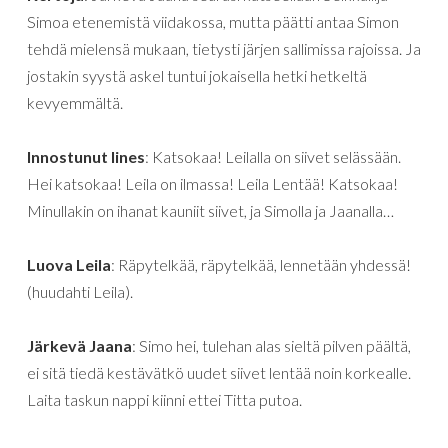
Simoa etenemistä viidakossa, mutta päätti antaa Simon
tehdä mielensä mukaan, tietysti järjen sallimissa rajoissa. Ja
jostakin syystä askel tuntui jokaisella hetki hetkeltä
kevyemmältä.
Innostunut Iines
: Katsokaa! Leilalla on siivet selässään.
Hei katsokaa! Leila on ilmassa! Leila Lentää! Katsokaa!
Minullakin on ihanat kauniit siivet, ja Simolla ja Jaanalla…
Luova Leila
: Räpytelkää, räpytelkää, lennetään yhdessä!
(huudahti Leila).
Järkevä Jaana
: Simo hei, tulehan alas sieltä pilven päältä,
ei sitä tiedä kestävätkö uudet siivet lentää noin korkealle.
Laita taskun nappi kiinni ettei Titta putoa.