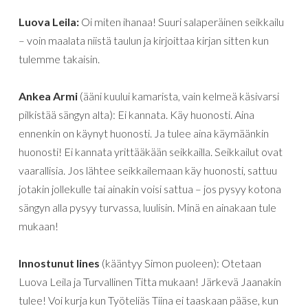
Luova Leila:
Oi miten ihanaa! Suuri salaperäinen seikkailu
– voin maalata niistä taulun ja kirjoittaa kirjan sitten kun
tulemme takaisin.
Ankea Armi
(ääni kuului kamarista, vain kelmeä käsivarsi
pilkistää sängyn alta): Ei kannata. Käy huonosti. Aina
ennenkin on käynyt huonosti. Ja tulee aina käymäänkin
huonosti! Ei kannata yrittääkään seikkailla. Seikkailut ovat
vaarallisia. Jos lähtee seikkailemaan käy huonosti, sattuu
jotakin jollekulle tai ainakin voisi sattua – jos pysyy kotona
sängyn alla pysyy turvassa, luulisin. Minä en ainakaan tule
mukaan!
Innostunut Iines
(kääntyy Simon puoleen): Otetaan
Luova Leila ja Turvallinen Titta mukaan! Järkevä Jaanakin
tulee! Voi kurja kun Työteliäs Tiina ei taaskaan pääse, kun