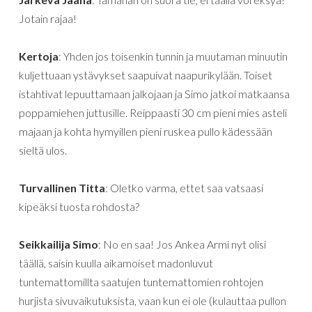
Jotain rajaa!
Kertoja
: Yhden jos toisenkin tunnin ja muutaman minuutin
kuljettuaan ystävykset saapuivat naapurikylään. Toiset
istahtivat lepuuttamaan jalkojaan ja Simo jatkoi matkaansa
poppamiehen juttusille. Reippaasti 30 cm pieni mies asteli
majaan ja kohta hymyillen pieni ruskea pullo kädessään
sieltä ulos.
Turvallinen Titta
: Oletko varma, ettet saa vatsaasi
kipeäksi tuosta rohdosta?
Seikkailija Simo
: No en saa! Jos Ankea Armi nyt olisi
täällä, saisin kuulla aikamoiset madonluvut
tuntemattomillta saatujen tuntemattomien rohtojen
hurjista sivuvaikutuksista, vaan kun ei ole (kulauttaa pullon