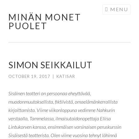
Skip to content
MENU
MINÄN MONET
PUOLET
SIMON SEIKKAILUT
OCTOBER 19, 2017
|
KATISAR
Sisäinen teatteri on persoonaa eheyttävää,
muodonmuutoksellista, fiktiivistä, omaelämänkerrallista
kirjoittamista. Viime viikonloppuna vedimme Nahkurin
verstaalla, Tammelassa, ilmaisutaidonopettaja Eliisa
Lintukorven kanssa, ensimmäisen varsinaisen peruskurssin
Sisäisestä teatterista. Olen viime vuosina tehnyt lähinnä