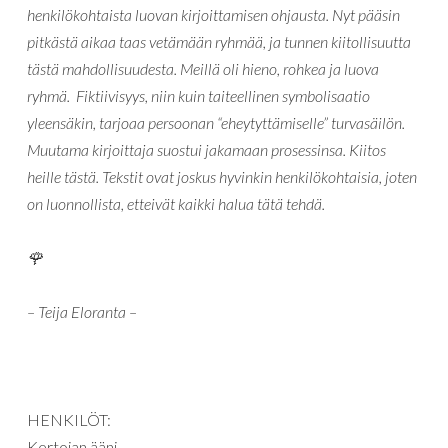
henkilökohtaista luovan kirjoittamisen ohjausta. Nyt pääsin
pitkästä aikaa taas vetämään ryhmää, ja tunnen kiitollisuutta
tästä mahdollisuudesta. Meillä oli hieno, rohkea ja luova
ryhmä. Fiktiivisyys, niin kuin taiteellinen symbolisaatio
yleensäkin, tarjoaa persoonan “eheytyttämiselle” turvasäilön.
Muutama kirjoittaja suostui jakamaan prosessinsa. Kiitos
heille tästä. Tekstit ovat joskus hyvinkin henkilökohtaisia, joten
on luonnollista, etteivät kaikki halua tätä tehdä.
🌹
– Teija Eloranta –
HENKILÖT:
Kertojan ääni