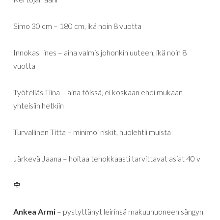
Simo 30 cm – 180 cm, ikä noin 8 vuotta
Innokas Iines – aina valmis johonkin uuteen, ikä noin 8
vuotta
Työteliäs Tiina – aina töissä, ei koskaan ehdi mukaan
yhteisiin hetkiin
Turvallinen Titta – minimoi riskit, huolehtii muista
Järkevä Jaana – hoitaa tehokkaasti tarvittavat asiat 40 v
🌹
Ankea Armi
– pystyttänyt leirinsä makuuhuoneen sängyn