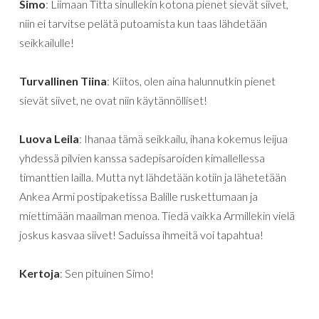
Simo
: Liimaan Titta sinullekin kotona pienet sievät siivet,
niin ei tarvitse pelätä putoamista kun taas lähdetään
seikkailulle!
Turvallinen Tiina
: Kiitos, olen aina halunnutkin pienet
sievät siivet, ne ovat niin käytännölliset!
Luova Leila
: Ihanaa tämä seikkailu, ihana kokemus leijua
yhdessä pilvien kanssa sadepisaroiden kimallellessa
timanttien lailla. Mutta nyt lähdetään kotiin ja lähetetään
Ankea Armi postipaketissa Balille ruskettumaan ja
miettimään maailman menoa. Tiedä vaikka Armillekin vielä
joskus kasvaa siivet! Saduissa ihmeitä voi tapahtua!
Kertoja
: Sen pituinen Simo!