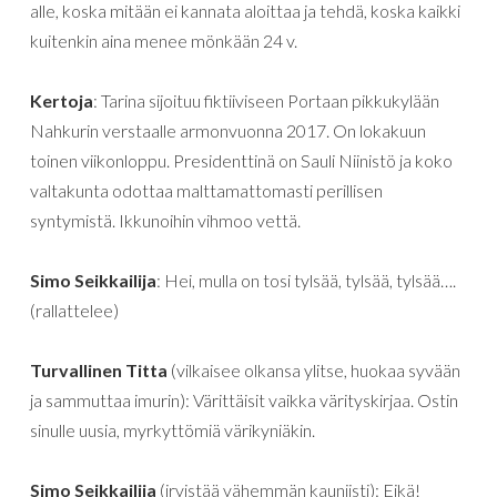
alle, koska mitään ei kannata aloittaa ja tehdä, koska kaikki
kuitenkin aina menee mönkään 24 v.
Kertoja
: Tarina sijoituu fiktiiviseen Portaan pikkukylään
Nahkurin verstaalle armonvuonna 2017. On lokakuun
toinen viikonloppu. Presidenttinä on Sauli Niinistö ja koko
valtakunta odottaa malttamattomasti perillisen
syntymistä. Ikkunoihin vihmoo vettä.
Simo Seikkailija
: Hei, mulla on tosi tylsää, tylsää, tylsää….
(rallattelee)
Turvallinen Titta
(vilkaisee olkansa ylitse, huokaa syvään
ja sammuttaa imurin): Värittäisit vaikka värityskirjaa. Ostin
sinulle uusia, myrkyttömiä värikyniäkin.
Simo Seikkailija
(irvistää vähemmän kauniisti): Eikä!