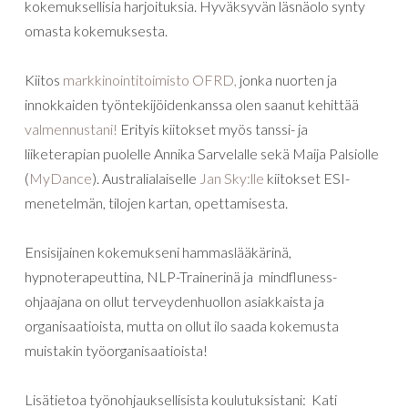
kokemuksellisia harjoituksia. Hyväksyvän läsnäolo synty
omasta kokemuksesta.
Kiitos
markkinointitoimisto OFRD,
jonka nuorten ja
innokkaiden työntekijöidenkanssa olen saanut kehittää
valmennustani!
Erityis kiitokset myös tanssi- ja
liiketerapian puolelle Annika Sarvelalle sekä Maija Palsiolle
(
MyDance
). Australialaiselle
Jan Sky:lle
kiitokset ESI-
menetelmän, tilojen kartan, opettamisesta.
Ensisijainen kokemukseni hammaslääkärinä,
hypnoterapeuttina, NLP-Trainerinä ja mindfluness-
ohjaajana on ollut terveydenhuollon asiakkaista ja
organisaatioista, mutta on ollut ilo saada kokemusta
muistakin työorganisaatioista!
Lisätietoa työnohjauksellisista koulutuksistani: Kati