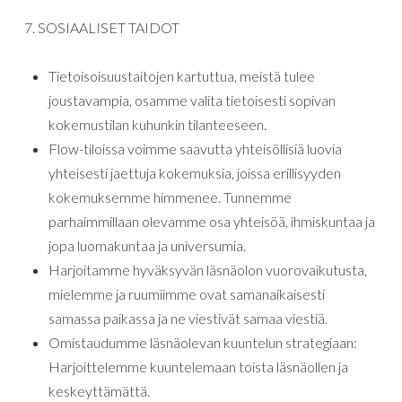
7. SOSIAALISET TAIDOT
Tietoisoisuustaitojen kartuttua, meistä tulee
joustavampia, osamme valita tietoisesti sopivan
kokemustilan kuhunkin tilanteeseen.
Flow-tiloissa voimme saavutta yhteisöllisiä luovia
yhteisesti jaettuja kokemuksia, joissa erillisyyden
kokemuksemme himmenee. Tunnemme
parhaimmillaan olevamme osa yhteisöä, ihmiskuntaa ja
jopa luomakuntaa ja universumia.
Harjoitamme hyväksyvän läsnäolon vuorovaikutusta,
mielemme ja ruumiimme ovat samanaikaisesti
samassa paikassa ja ne viestivät samaa viestiä.
Omistaudumme läsnäolevan kuuntelun strategiaan:
Harjoittelemme kuuntelemaan toista läsnäollen ja
keskeyttämättä.