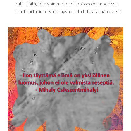
rutiinitöitä, joita voimme tehdä poissaolon moodissa,
mutta niitäkin on välillä hyvä osata tehdä läsnäolevasti.