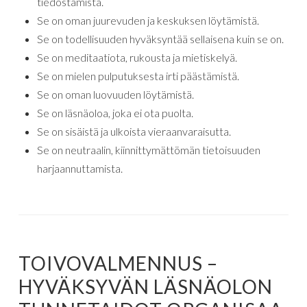
tiedostamista.
Se on oman juurevuden ja keskuksen löytämistä.
Se on todellisuuden hyväksyntää sellaisena kuin se on.
Se on meditaatiota, rukousta ja mietiskelyä.
Se on mielen pulputuksesta irti päästämistä.
Se on oman luovuuden löytämistä.
Se on läsnäoloa, joka ei ota puolta.
Se on sisäistä ja ulkoista vieraanvaraisutta.
Se on neutraalin, kiinnittymättömän tietoisuuden
harjaannuttamista.
TOIVOVALMENNUS –
HYVÄKSYVÄN LÄSNÄOLON