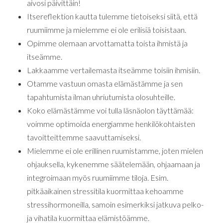
aivosi päivittäin!
Itsereflektion kautta tulemme tietoiseksi siitä, että
ruumiimme ja mielemme ei ole erilisiä toisistaan.
Opimme olemaan arvottamatta toista ihmistä ja
itseämme.
Lakkaamme vertailemasta itseämme toisiin ihmisiin.
Otamme vastuun omasta elämästämme ja sen
tapahtumista ilman uhriutumista olosuhteille.
Koko elämästämme voi tulla läsnäolon täyttämää:
voimme optimoida energiamme henkilökohtaisten
tavoitteittemme saavuttamiseksi.
Mielemme ei ole erillinen ruumistamme, joten mielen
ohjauksella, kykenemme säätelemään, ohjaamaan ja
integroimaan myös ruumiimme tiloja. Esim.
pitkäaikainen stressitila kuormittaa kehoamme
stressihormoneilla, samoin esimerkiksi jatkuva pelko-
ja vihatila kuormittaa elämistöämme.