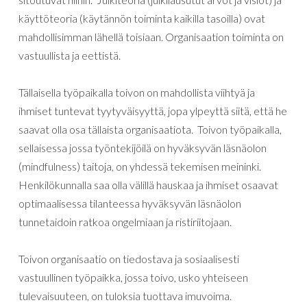
käyttöteoria (käytännön toiminta kaikilla tasoilla) ovat
mahdollisimman lähellä toisiaan. Organisaation toiminta on
vastuullista ja eettistä.
Tällaisella työpaikalla toivon on mahdollista viihtyä ja
ihmiset tuntevat tyytyväisyyttä, jopa ylpeyttä siitä, että he
saavat olla osa tällaista organisaatiota. Toivon työpaikalla,
sellaisessa jossa työntekijöilä on hyväksyvän läsnäolon
(mindfulness) taitoja, on yhdessä tekemisen meininki.
Henkilökunnalla saa olla välillä hauskaa ja ihmiset osaavat
optimaalisessa tilanteessa hyväksyvän läsnäolon
tunnetaidoin ratkoa ongelmiaan ja ristiriitojaan.
Toivon organisaatio on tiedostava ja sosiaalisesti
vastuullinen työpaikka, jossa toivo, usko yhteiseen
tulevaisuuteen, on tuloksia tuottava imuvoima.