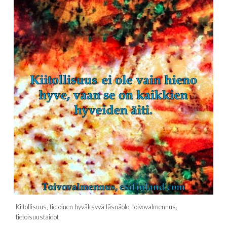
Kiitollisuus, tietoinen hyväksyvä läsnäolo, toivovalmennus,
tietoisuustaidot