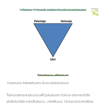
Karpmanin kolmiodraama (transaktioanalyysi)
Toivovalmennuksessa® jokaiseen toivon elementtiin
yhdistetään mindfulness-, mielikuva- tai luovia kehollisia