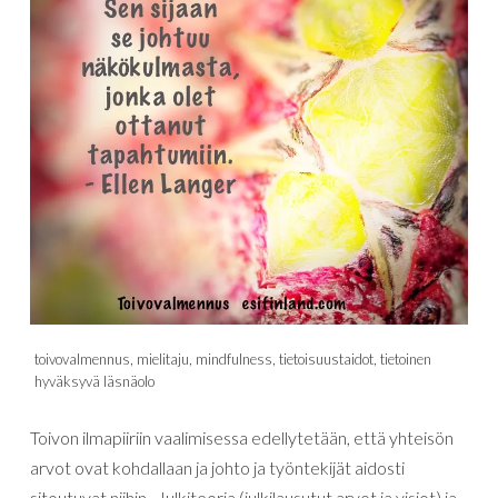
toivovalmennus, mielitaju, mindfulness, tietoisuustaidot, tietoinen
hyväksyvä läsnäolo
Toivon ilmapiiriin vaalimisessa edellytetään, että yhteisön
arvot ovat kohdallaan ja johto ja työntekijät aidosti
sitoutuvat niihin. Julkiteoria (julkilausutut arvot ja visiot) ja