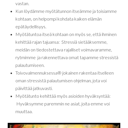
vastan.
Kun löydämme myötätunnon itseämme ja toisiamme
kohtaan, on helpompi kohdata kaiken elämän
epätäydellisyys.
Myötätuntoa itseä kohtaan on myös se, että ihminen
kehittää rajan tajuansa: Stressiä sietääksemme,
meidän on tiedostettava rajalliset voimavaramme,
rytmimme ja rakennettava omat tapamme stressistä
palautumiseen.
Toivovalmennuksessa® jokainen rakentaa itselleen
oman stressistä palautumisen ohjelman, jota voi
päivittää jatkuvasti.
Myötätunto kehittää myös asioiden hyväksyntää:
Hyväksymme paremmin ne asiat, joita emme voi
muuttaa.