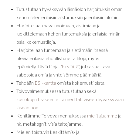
Tutustutaan hyväksyvän läsnäolon harjoituksin oman
kehomielen erilaisiin aistumuksiin ja erilaisiin tiloihin.
Harjoitellaan havainnoimaan, aistimiaan ja
luokittelemaan kehon tuntemuksia ja erilaisia minän
osia, kokemustiloja.
Harjoitellaan tuntemaan ja sietämään itsessä
olevia erilaisia ehdollistuneita tiloja, myös
epämiellyttäviä tiloja,
“hirviöitä”
, jotka saattavat
sabotoida omia ja yhteisömme päämääriä.
Tehdään
ESI-kartta
omista kokemustiloista.
Toivovalmennuksessa tutustutaan sekä
sosiokognitiiviseen että meditatiiviseen hyväksyvään
läsnäoloon.
Kehitämme Toivovalmennuksessa
mielitajuamme
ja
nk. metakognitiivisia taitojamme.
Mielen toistuvin keskittämis- ja