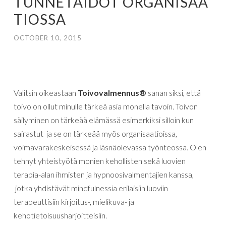
TUNNETAIDOT ORGANISAA
TIOSSA
OCTOBER 10, 2015
Valitsin oikeastaan
Toivovalmennus®
sanan siksi, että
toivo on ollut minulle tärkeä asia monella tavoin. Toivon
säilyminen on tärkeää elämässä esimerkiksi silloin kun
sairastut ja se on tärkeää myös organisaatioissa,
voimavarakeskeisessä ja läsnäolevassa työnteossa. Olen
tehnyt yhteistyötä monien kehollisten sekä luovien
terapia-alan ihmisten ja hypnoosivalmentajien kanssa,
jotka yhdistävät mindfulnessia erilaisiin luoviin
terapeuttisiin kirjoitus-, mielikuva- ja
kehotietoisuusharjoitteisiin.