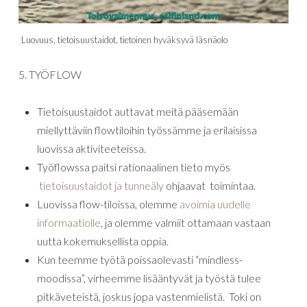
Luovuus, tietoisuustaidot, tietoinen hyväksyvä läsnäolo
5. TYÖFLOW
Tietoisuustaidot auttavat meitä pääsemään
miellyttäviin flowtiloihin työssämme ja erilaisissa
luovissa aktiviteeteissa.
Työflowssa paitsi rationaalinen tieto myös
tietoisuustaidot ja tunneäly
ohjaavat toimintaa.
Luovissa flow-tiloissa, olemme
avoimia uudelle
informaatiolle
, ja olemme valmiit ottamaan vastaan
uutta kokemuksellista oppia.
Kun teemme työtä poissaolevasti “mindless-
moodissa”, virheemme lisääntyvät ja työstä tulee
pitkäveteistä, joskus jopa vastenmielistä. Toki on