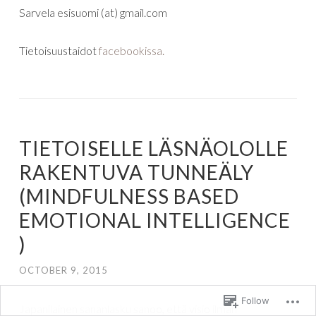
Sarvela esisuomi (at) gmail.com
Tietoisuustaidot
facebookissa.
TIETOISELLE LÄSNÄOLOLLE
RAKENTUVA TUNNEÄLY
(MINDFULNESS BASED
EMOTIONAL INTELLIGENCE
)
OCTOBER 9, 2015
Follow
Japanilainen
sananlasku
sanoo
,
että
visio
ilman