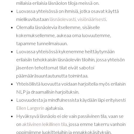
millaisia erilaisia läsnäolon tiloja meissä on.
Luovassa yhteisössä on ihmisiä, jotka osavat käyttä
mielikuvitustaan
läsnäolevasti, visiönäärisesti
.
Olemalla läsnäolevia itsellemme, sisäiselle
kokemuksellemme, aukeaa oma luovuutemme,
tapamme tunneilmaisuun.
Luovassa yhteisössä kykenemme heittäytymään
erilaisiin tehokkaisiin läsnäoleviin tiloihin, jossa yhteisön
jäsenten tehottomat tilat eivät sabotoi
päämääräsuuntautunutta toimintaa.
Yhteisöllistä luovuutta voidaan harjoitella myös erilaisin
NLP ja draamallisin harjoituksin.
Luovuudesta ja mindfulnessista käydään läpi erityisesti
Ellen Langerin
ajatuksia.
Hyväksyvä läsnäolo ei ole vain passiivinen tila, vaan se
on
aktiivinen leikillinen tila
, jossa emme takerru vanhoin
oppimiimme luokitteluihin ja ennakkokäsityksiin.