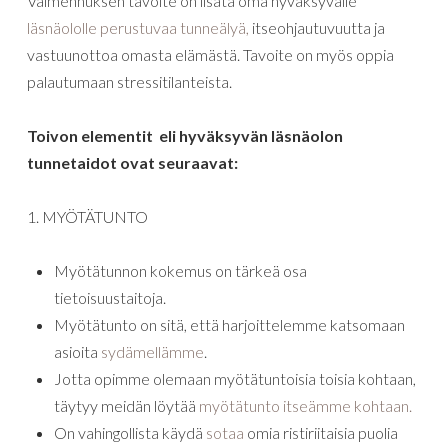
Valmennuksen tavoite on lisätä oma hyväksyvälle
läsnäololle perustuvaa tunneälyä,
itseohjautuvuutta ja
vastuunottoa omasta elämästä. Tavoite on myös oppia
palautumaan stressitilanteista.
Toivon elementit eli hyväksyvän läsnäolon
tunnetaidot ovat seuraavat:
1. MYÖTÄTUNTO
Myötätunnon kokemus on tärkeä osa
tietoisuustaitoja.
Myötätunto on sitä, että harjoittelemme katsomaan
asioita
sydämellämme
.
Jotta opimme olemaan myötätuntoisia toisia kohtaan,
täytyy meidän löytää
myötätunto itseämme kohtaan.
On vahingollista käydä
sotaa
omia ristiriitaisia puolia