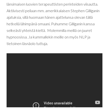
länsimaisen
luovien
terapeuttisten perinteiden
viisautta
.
Aktiivisesti
peilaan
mm
.
amerikkalaisen
Stephen
Gilliganin
ajatuksia
,
sillä
huomaan
hänen
ajattelunsa
olevan tällä
hetkellä
lähimpänä
omaani
.
Puhumme
Gilliganin
kanssa
selkeästi
yhteistä
kieltä
.
Molemmilla
meillä
on
juuret
hypnoosissa
.
Ja
kummallekin
meille
on
myös
NLP
ja
tietoinen läsnäolo
tuttuja
.