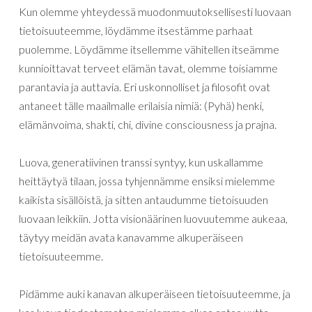
Kun
olemme
yhteydessä
muodonmuutoksellisesti
luovaan
tietoisuuteemme
,
löydämme
itsestämme
parhaat
puolemme
.
Löydämme
itsellemme
vähitellen itseämme
kunnioittavat
terveet
elämän
tavat
,
olemme
toisiamme
parantavia
ja
auttavia
.
Eri
uskonnolliset
ja
filosofit
ovat
antaneet
tälle
maailmalle
erilaisia
nimiä
: (Pyhä)
henki
,
elämänvoima
,
shakti
,
chi
,
divine
consciousness
ja
prajna
.
Luova
,
generatiivinen
transsi
syntyy
,
kun
uskallamme
heittäytyä
tilaan
,
jossa
tyhjennämme
ensiksi
mielemme
kaikista
sisällöistä
,
ja
sitten
antaudumme
tietoisuuden
luovaan
leikkiin
.
Jotta visionäärinen
luovuutemme
aukeaa
,
täytyy
meidän
avata
kanavamme
alkuperäiseen
tietoisuuteemme
.
Pidämme
auki
kanavan
alkuperäiseen
tietoisuuteemme
,
ja