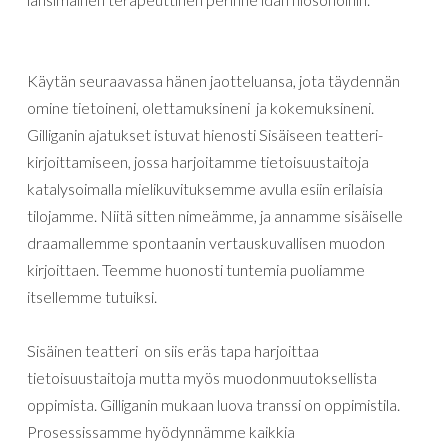
Käytän
seuraavassa
hänen
jaotteluansa
,
jota
täydennän
omine
tietoineni, olettamuksineni
ja
kokemuksineni
.
Gilliganin
ajatukset
istuvat
hienosti
Sisäiseen
teatteri-
kirjoittamiseen
,
jossa
harjoitamme tietoisuustaitoja
katalysoimalla
mielikuvituksemme
avulla
esiin erilaisia
tilojamme
.
Niitä
sitten
nimeämme
,
ja
annamme
sisäiselle
draamallemme
spontaanin vertauskuvallisen
muodon
kirjoittaen
. Teemme huonosti tuntemia puoliamme
itsellemme tutuiksi.
Sisäinen
teatteri
on
siis
eräs
tapa
harjoittaa
tietoisuustaitoja mutta myös
muodonmuutoksellista
oppimista
.
Gilliganin mukaan luova transsi on oppimistila.
Prosessissamme
hyödynnämme
kaikkia