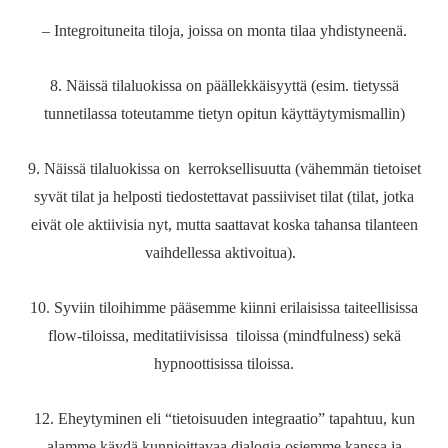
– Integroituneita tiloja, joissa on monta tilaa yhdistyneenä.
8. Näissä tilaluokissa on päällekkäisyyttä (esim. tietyssä
tunnetilassa toteutamme tietyn opitun käyttäytymismallin)
9. Näissä tilaluokissa on kerroksellisuutta (vähemmän tietoiset
syvät tilat ja helposti tiedostettavat passiiviset tilat (tilat, jotka
eivät ole aktiivisia nyt, mutta saattavat koska tahansa tilanteen
vaihdellessa aktivoitua).
10. Syviin tiloihimme pääsemme kiinni erilaisissa taiteellisissa
flow-tiloissa, meditatiivisissa tiloissa (mindfulness) sekä
hypnoottisissa tiloissa.
12. Eheytyminen eli “tietoisuuden integraatio” tapahtuu, kun
alamme käydä kunnioittavaa dialogia osiemme kanssa ja