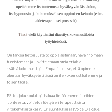
opettelemme itsetuntemusta hyväksyvän läsnäolon,
itsehypnoosin ja kokemuksellisen oppimisen keinoin (esim.
taideterapeuttiset prosessit).
Tässä
vielä käyttämäni diaesitys kokemustiloista
työyhteisössä.
On tärkeä tietoisuustaito oppia aistimaan, havainnoimaan,
tunnistamaan ja luokittelemaan omia erilaisia
sisäisiä kokemustiloja! Empatiaa on se, että opimme
olemaan hyväksyvästi läsnä omille kokemustiloillemme ja
toisen tiloille.
PS.Jos joku kouluttaja haluaa tietää enemmän niiden
luonteesta, voi tietoa löytyä eri terapeuttisista
viitekehyksistä käsin. Eri suuntauksissa (Voice Dialogue,