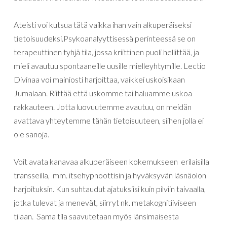
Ateisti
voi
kutsua
tätä
vaikka
ihan
vain
alkuperäiseksi
tietoisuudeksi
.Psykoanalyyttisessä perinteessä se on
terapeuttinen tyhjä tila, jossa kriittinen puoli hellittää, ja
mieli avautuu spontaaneille uusille mielleyhtymille.
Lectio
Divinaa
voi
mainiosti
harjoittaa
,
vaikkei
uskoisikaan
Jumalaan
.
Riittää
että
uskomme
tai
haluamme
uskoa
rakkauteen
.
Jotta
luovuutemme
avautuu
,
on
meidän
avattava
yhteytemme
tähän
tietoisuuteen
,
siihen
jolla
ei
ole
sanoja
.
Voit
avata
kanavaa
alkuperäiseen
kokemukseen erilaisilla
transseilla,
mm.
itsehypnoottisin ja hyväksyvän läsnäolon
harjoituksin.
Kun
suhtaudut
ajatuksiisi
kuin
pilviin
taivaalla
,
jotka
tulevat
ja
menevät
,
siirryt
nk
.
metakognitiiviseen
tilaan
.
Sama
tila
saavutetaan
myös
länsimaisesta