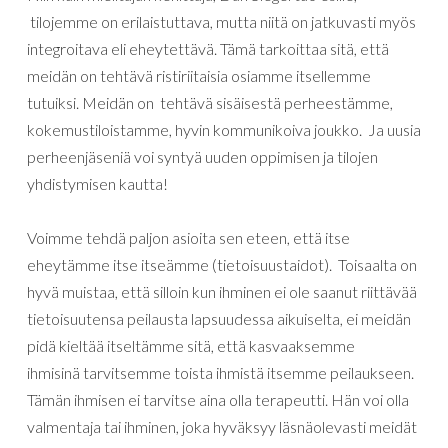
tilojemme
on
erilaistuttava
,
mutta
niitä
on
jatkuvasti
myös
integroitava
eli
eheytettävä
.
Tämä tarkoittaa sitä, että
meidän on tehtävä ristiriitaisia osiamme itsellemme
tutuiksi. Meidän
on
tehtävä
sisäisestä
perheestämme,
kokemustiloistamme,
hyvin
kommunikoiva
joukko
.
Ja uusia
perheenjäseniä voi syntyä uuden oppimisen ja tilojen
yhdistymisen kautta!
Voimme
tehdä
paljon
asioita
sen
eteen
,
että
itse
eheytämme itse
itseämme (tietoisuustaidot).
Toisaalta
on
hyvä
muistaa
,
että
silloin
kun
ihminen
ei
ole
saanut
riittävää
tietoisuutensa
peilausta
lapsuudessa
aikuiselta
,
ei
meidän
pidä
kieltää
itseltämme
sitä
,
että
kasvaaksemme
ihmisinä
tarvitsemme
toista ihmistä itsemme peilaukseen
.
Tämän ihmisen ei tarvitse aina olla terapeutti. Hän voi olla
valmentaja tai ihminen, joka hyväksyy läsnäolevasti meidät