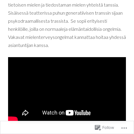
tietoisen
mielen
ja
tiedostaman
mielen
yhteistä
tanssia
.
Sisäisessä
teatterissa
puhun
generatiivisen
transsin
sijaan
psykodraamallisesta
trassista
.
Se
sopii
erityisesti
henkilöille
,
joilla
on
normaaleja
elämäntaidollisia
ongelmia
.
Vakavat
mielenterveysongelmat
kannattaa
hoitaa
yhdessä
asiantuntijan
kanssa
.
Follow