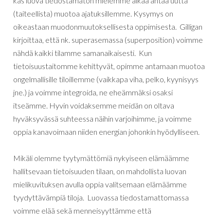
kas
luova
tiedostamaton
mielemme
alkaa
antaa
uutta
(
taiteellista
)
muotoa
ajatuksillemme
. Kysymys on
oikeastaan muodonmuutoksellisesta oppimisesta.
Gilligan
kirjoittaa
,
että
nk
.
superasemassa
(
superposition
)
voimme
nähdä
kaikki
tilamme
samanaikaisesti
.
Kun
tietoisuustaitomme
kehittyvät
,
opimme
antamaan
muotoa
ongelmallisille
tiloillemme
(
vaikkapa
viha
,
pelko
,
kyynisyys
jne
.)
ja
voimme
integroida
,
ne
eheämmäksi
osaksi
itseämme
. Hyvin voidaksemme
meidän
on
oltava
hyväksyvässä
suhteessa
näihin
varjoihimme
,
ja
voimme
oppia kanavoimaan
niiden
energian
johonkin
hyödylliseen
.
Mikäli
olemme
tyytymättömiä
nykyiseen
elämäämme
hallitsevaan
tietoisuuden
tilaan
,
on mahdollista
luovan
mielikuvituksen
avulla
oppia
valitsemaan
elämäämme
tyydyttävämpiä
tiloja
. Luovassa tiedostamattomassa
voimme elää sekä menneisyyttämme että