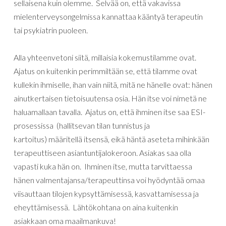
sellaisena kuin olemme. Selvää on, että vakavissa
mielenterveysongelmissa kannattaa kääntyä terapeutin
tai psykiatrin puoleen.
Alla yhteenvetoni
siitä
,
millaisia kokemustilamme
ovat
.
Ajatus
on
kuitenkin
perimmiltään
se
,
että
tilamme
ovat
kullekin
ihmiselle,
ihan
vain niitä,
mitä
ne
hänelle
ovat:
hänen
ainutkertaisen
tietoisuutensa
osia. H
än itse
voi
nimetä ne
haluamallaan
tavalla
.
Ajatus
on
,
että
ihminen
itse
saa
ESI-
prosessissa
(hallitsevan tilan tunnistus ja
kartoitus)
määritellä
itsensä
,
eikä
häntä
aseteta
mihinkään
terapeuttiseen
asiantuntija
lokeroon
.
Asiakas saa olla
vapasti kuka hän on. Ihminen itse, mutta tarvittaessa
hänen valmentajansa/terapeuttinsa voi hyödyntää omaa
viisauttaan tilojen kypsyttämisessä, kasvattamisessa ja
eheyttämisessä. Lähtökohtana on aina kuitenkin
asiakkaan oma maailmankuva!