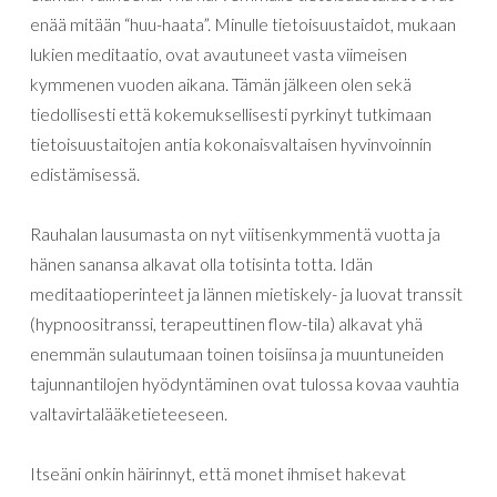
enää mitään “huu-haata”. Minulle tietoisuustaidot, mukaan
lukien meditaatio, ovat avautuneet vasta viimeisen
kymmenen vuoden aikana. Tämän jälkeen olen sekä
tiedollisesti että kokemuksellisesti pyrkinyt tutkimaan
tietoisuustaitojen antia kokonaisvaltaisen hyvinvoinnin
edistämisessä.
Rauhalan l
ausumasta
on
nyt
viitisenkymmentä
vuotta
ja
hänen
sanansa
alkavat
olla
totisinta
totta
.
Idän
meditaatioperinteet
ja
lännen
mietiskely-
ja
luovat
transsit
(hypnoositranssi, terapeuttinen flow-tila)
alkavat
yhä
enemmän
sulautumaan
toinen
toisiinsa
ja muuntuneiden
tajunnantilojen hyödyntäminen ovat tulossa kovaa vauhtia
valtavirtalääketieteeseen.
Itseäni
onkin
häirinnyt
,
että monet
ihmiset
hakevat