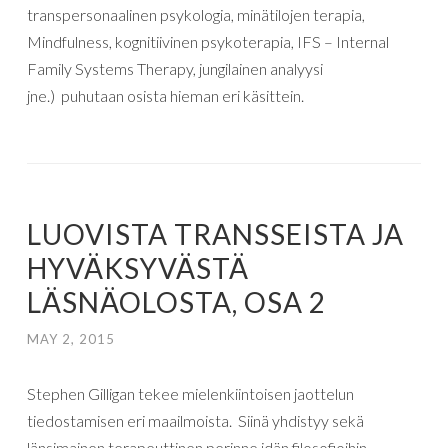
transpersonaalinen psykologia, minätilojen terapia,
Mindfulness, kognitiivinen psykoterapia, IFS – Internal
Family Systems Therapy, jungilainen analyysi
jne.) puhutaan osista hieman eri käsittein.
LUOVISTA TRANSSEISTA JA
HYVÄKSYVÄSTÄ
LÄSNÄOLOSTA, OSA 2
MAY 2, 2015
Stephen
Gilligan
tekee
mielenkiintoisen
jaottelun
tiedostamisen
eri
maailmoista.
Siinä
yhdistyy
sekä
länsimainen terapeuttinen
perinne
idän filosofioihin.