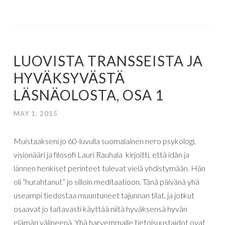
LUOVISTA TRANSSEISTA JA
HYVÄKSYVÄSTÄ
LÄSNÄOLOSTA, OSA 1
MAY 1, 2015
Muistaakseni
jo
60-luvulla
suomalainen
nero
psykologi,
visionääri
ja
filosofi
Lauri
Rauhala
kirjoitti,
että
idän
ja
lännen
henkiset
perinteet
tulevat
vielä
yhdistymään
.
Hän
oli “hurahtanut” jo silloin meditaatioon. Tänä päivänä yhä
useampi tiedostaa muuntuneet tajunnan tilat, ja jotkut
osaavat jo taitavasti käyttää niitä hyväksensä hyvän
elämän välineenä. Yhä harvemmalle tietoisuustaidot ovat