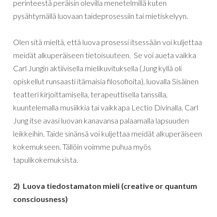
perinteestä
peräisin
olevilla
menetelmillä
kuten
pysähtymällä luovaan taideprosessiin tai
mietiskelyyn
.
Olen
sitä
mieltä
,
että
luova
prosessi
itsessään
voi
kuljettaa
meidät
alkuperäiseen
tietoisuuteen
.
Se
voi
aueta
vaikka
Carl
Jungin
aktiivisella
mielikuvituksella
(
Jung
kyllä
oli
opiskellut
runsaasti
itämaisia
filosofioita
)
,
luovalla
Sisäinen
teatteri
kirjoittamisella
,
terapeuttisella
tanssilla,
kuuntelemalla musiikkia
tai
vaikkapa
Lectio
Divinalla
. Carl
Jung itse avasi luovan kanavansa palaamalla lapsuuden
leikkeihin. T
aide
sinänsä
voi
kuljettaa
meidät
alkuperäiseen
kokemukseen.
Tällöin
voimme
puhua
myös
tapulikokemuksista
.
2
)
Luova
tiedostamaton
mieli
(
creative
or
quantum
consciousness
)