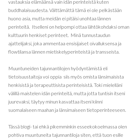
vastauksia
elämäänsä
vain idän
perinteistä
kuten
buddhalaisuudesta
.
Välttämättä tämä
ei
ole
pelkästään
huono
asia
,
mutta
meidän
ei
pitäisi
unohtaa
lännen
perinteitä
.
Itselleni on helpompi ottaa lähtökohdaksi oman
kulttuurin henkiset perinteet.
Minä tunnustaudun
ajattelijaksi, joka ammentaa
ensisijaiset
oivalluksensa ja
flowtilansa
lännen
mietiskelyperinteistä
ja
transseista
.
Muuntuneiden tajunnantilojen hyödyntämistä eli
tietoisuustaitoja voi oppia siis myös omista länsimaisista
henkisistä ja terapeuttisista perinteisistä. Toki
mielelläni
välillä
maistelen
idän
perinteitä
,
mutta
jotta
tuntisin
itseni
juurevaksi
,
täytyy
minun
kasvattaa
itseni
kiinni
suomalaiseen
maahan
ja
länsimaiseen
tietoperinteeseen
.
Tässä
blogi-
tai
ehkä pikemminkin
esseekokoelmassa
olen
pohtiva
muuntuneita
tajunnantiloja
siten
,
että
tuon
esille