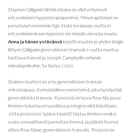
Stephen
Gilliganin
lähtökohtana
on
ollut
erityisesti
ericsonilainen
hypnoterapiaperinne
.
Minun
ajatteluni
on
perustunut
enemmän
Ego
State
terapiaan
,
mutta
ei
ericsonilainenkaan
hypnoosi
ole
minulle
vierasta
maata
.
Anna
ja
hänen
ystävänsä
kirjoitti
muuten
jo
yhden
blogin
liittyen
Gilliganin
generatiivisen
transsiin
(=
uutta
muotoa
tuottava
transsi
)
ja
Joseph
Campbellin
erilaisiin
elämänpolkuihin
. Se löytyy
täältä.
Sisäinen
teatteri
on
eräs
generatiivisen
transsin
erikoistapaus
,
itsehoidollinen
menetelmä
,
joka
hyödyntää
generatiivista
transsia
.
Kyseessä
on
luova
flow-tila
,
jossa
ihminen
tutustuu
eri
puoliinsa
ja
integroi
niitä
kirjoittaen
.
Jotta
prosessi
ei
“
pääse
käsistä
“,
täytyy
ihmisen
ensiksi
osata
somaattisesti
juurruttaa
itsensä
,
ja
päästä
itsensä
sitten
flow-tilaan
,
generatiivisen
transsiin
.
Prosessi
on