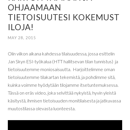
OHJAAMAAN
TIETOISUUTESI KOKEMUST
ILOJA!
MAY 28, 2015
Olin
viikon
aikana
kahdessa
tilaisuudessa
,
jossa
esittelin
Jan
Skyn
ESI-työkalua (HTT hallitsevan tilan tunnistus)
ja
tietoisuutemme
moniosaisuutta
. Harjoittelimme oman
tietoisuutemme tilakartan tekemistä, ja pohdimme sitä,
kuinka
voimme
hyödytään
tilojamme
itsetuntemuksessa.
Tässä
on
eräs
video
,
joka
selvittää
nykyistä,
hyvin
yleistä
käsitystä,
ihmisen
tietoisuuden
monitilaisesta ja jatkuvassa
muutostilassa olevasta
luonteesta
.