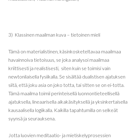
3
)
Klassinen
maailman
kuva
–
tietoinen
mieli
Tämä
on
materialistinen
,
käsinkosketeltava
a maailmaa
havainnoiva tietoisuus, se joka analysoi maailmaa
kriittisesti ja realistisesti, siten kuin se toimisi
vain
newtonilaisella
fysiikalla
.
Se
sisältää
dualistisen
ajatuksen
siitä
,
että
joku
asia
on
joko
totta
,
tai
sitten
se
on
ei-totta
.
Tämä
maailma
toimii perinteisellä luonnontieteellisellä
ajatuksella, lineaarisella aikakäsityksellä ja
yksinkertaisella
kausaalisella
logiikalla
. K
aikilla
tapahtumilla
on selkeät
syynsä
ja
seurauksena
.
Jotta
luovien
meditaatio-
ja
mietiskelyprosessien