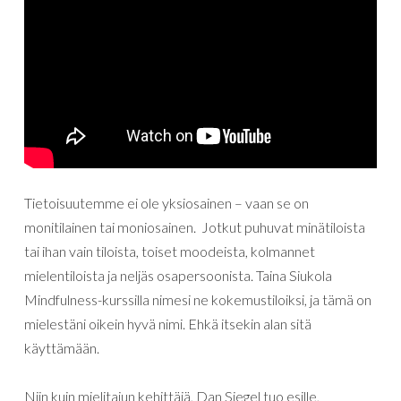
Tietoisuutemme
ei
ole
yksiosainen
–
vaan
se
on
monitilainen
tai
moniosainen
.
Jotkut
puhuvat
minätiloista
tai ihan vain tiloista
,
toiset
moodeista
,
kolmannet
mielentiloista
ja
neljäs
osapersoonista
. Taina Siukola
Mindfulness-kurssilla nimesi ne kokemustiloiksi, ja tämä on
mielestäni oikein hyvä nimi. Ehkä itsekin alan sitä
käyttämään.
Niin
kuin mielitajun kehittäjä,
Dan
Siegel
tuo
esille
,