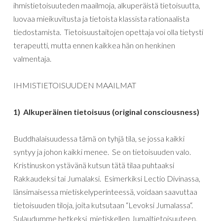
ihmistietoisuuteden
maailmoja
,
alkuperäistä
tietoisuutta
,
luovaa
mieikuvitusta
ja
tietoista
klassista
rationaalista
tiedostamista
. Tietoisuustaitojen opettaja voi olla tietysti
terapeutti, mutta ennen kaikkea hän on henkinen
valmentaja.
IHMISTIETOISUUDEN MAAILMAT
1
)
Alkuperäinen
tietoisuus
(
original
consciousness
)
Buddhalaisuudessa
tämä
on
tyhjä
tila
,
se
jossa
kaikki
syntyy
ja
johon
kaikki
menee
.
Se
on
tietoisuuden
valo
.
Kristinuskon
ystävänä
kutsun
tätä
tilaa
puhtaaksi
Rakkaudeksi
tai
Jumalaksi
.
Esimerkiksi
Lectio
Divinassa
,
länsimaisessa
mietiskelyperinteessä
,
voidaan
saavuttaa
tietoisuuden
tiloja
,
joita
kutsutaan
“
Levoksi
Jumalassa
“.
Sulaudumme hetkeksi
mietiskellen
Jumaltietoisuuteen
.