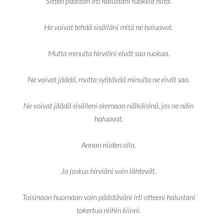
Sitten päästän irti halustani ruokkia niitä.
He voivat tehdä sisälläni mitä ne haluavat.
Mutta minulta hirviöni eivät saa ruokaa.
Ne voivat jäädä, mutta syötävää minulta ne eivät saa.
Ne voivat jäädä sisälleni olemaan nälkäisinä, jos ne näin
haluavat.
Annan niiden olla.
Ja joskus hirviöni vain lähtevät.
Toisinaan huomaan vain päästäväni irti otteeni halustani
takertua niihin kiinni.