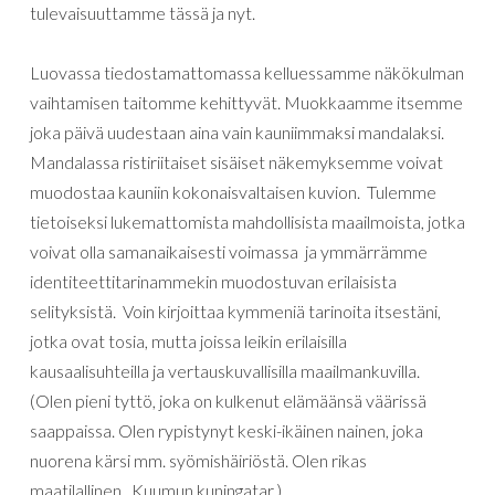
tulevaisuuttamme tässä ja nyt.
Luovassa tiedostamattomassa kelluessamme näkökulman
vaihtamisen taitomme kehittyvät.
Muokkaamme
itsemme
joka
päivä
uudestaan
aina
vain
kauniimmaksi
mandalaksi
.
Mandalassa
ristiriitaiset
sisäiset
näkemyksemme
voivat
muodostaa
kauniin
kokonaisvaltaisen
kuvion
.
Tulemme
tietoiseksi lukemattomista mahdollisista maailmoista, jotka
voivat olla samanaikaisesti voimassa ja ymmärrämme
identiteettitarinammekin muodostuvan erilaisista
selityksistä. Voin kirjoittaa kymmeniä tarinoita itsestäni,
jotka ovat tosia, mutta joissa leikin erilaisilla
kausaalisuhteilla ja vertauskuvallisilla maailmankuvilla.
(Olen pieni tyttö, joka on kulkenut elämäänsä väärissä
saappaissa. Olen rypistynyt keski-ikäinen nainen, joka
nuorena kärsi mm. syömishäiriöstä. Olen rikas
maatilallinen, Kuumun kuningatar.)