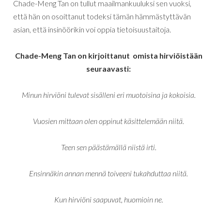
Chade-Meng Tan on tullut maailmankuuluksi sen vuoksi,
että hän on osoittanut todeksi tämän hämmästyttävän
asian, että insinöörikin voi oppia tietoisuustaitoja.
Chade-Meng Tan on kirjoittanut omista hirviöistään
seuraavasti:
Minun hirviöni tulevat sisälleni eri muotoisina ja kokoisia.
Vuosien mittaan olen oppinut käsittelemään niitä.
Teen sen päästämällä niistä irti.
Ensinnäkin annan mennä toiveeni tukahduttaa niitä.
Kun hirviöni saapuvat, huomioin ne.