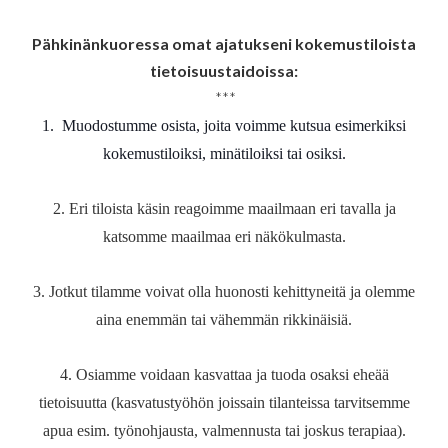
Pähkinänkuoressa
omat
ajatukseni
kokemustiloista
tietoisuustaidoissa
:
***
1. Muodostumme osista, joita voimme kutsua esimerkiksi
kokemustiloiksi, minätiloiksi tai osiksi.
2. Eri tiloista käsin reagoimme maailmaan eri tavalla ja
katsomme maailmaa eri näkökulmasta.
3. Jotkut tilamme voivat olla huonosti kehittyneitä ja olemme
aina enemmän tai vähemmän rikkinäisiä.
4. Osiamme voidaan kasvattaa ja tuoda osaksi eheää
tietoisuutta (kasvatustyöhön joissain tilanteissa tarvitsemme
apua esim. työnohjausta, valmennusta tai joskus terapiaa).