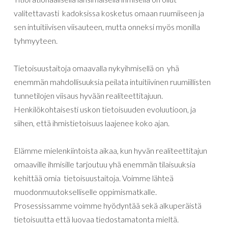
valitettavasti kadoksissa kosketus omaan ruumiiseen ja
sen intuitiivisen viisauteen, mutta onneksi myös monilla
tyhmyyteen.
Tietoisuustaitoja omaavalla nykyihmisellä
on
yhä
enemmän
mahdollisuuksia
peilata
intuitiivinen ruumiillisten
tunnetilojen
viisaus
hyvään
realiteettitajuun
.
Henkilökohtaisesti uskon tietoisuuden evoluutioon, ja
siihen, että ihmistietoisuus laajenee koko ajan.
Elämme
mielenkiintoista
aikaa
,
kun
hyvän
realiteettitajun
omaaville
ihmisille
tarjoutuu
yhä
enemmän
tilaisuuksia
kehittää omia
tietoisuustaitoja
.
Voimme
lähteä
muodonmuutokselliselle
oppimismatkalle
.
Prosessissamme
voimme
hyödyntää
sekä
alkuperäistä
tietoisuutta
että
luovaa
tiedostamatonta
mieltä
.