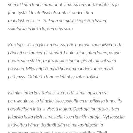
voimakkaan tunnelatautunut. Ilmassa on suurta odotusta ja
jännitystä. On otolliset olosuhteet uuden tilan
muodostumiselle. Paikalla on musiikkiopiston lasten
sukulaisia ja koko lapsen oma suku.
Kun lapsi seisoo yleisön edessä, hän huomaa kauhukseen, että
hänellä on kauhea pissahätä. Laulu sujuu joten kuten, vähän
nuotin vierestäkin, mutta kesken laulun pissat tulevat vielä
housuun. Mikä häpeä, mikä huonommuuden tunne, mikä
pettymys. Odotettu tilanne kääntyy katastrofiksi.
No niin, jatka kuvitteluasi siten, että sama lapsi on nyt
peruskoulussa ja hänelle tulee pakollinen musiikki ja tunneilla
harjoitellaan intensiivisesti laulua. Opettaja laulattaa sitten
jokaista lasta yksin, arvostellakseen kunkin taitoja. Nyt lapsella
aktivoituu hänen tietämättään voimakas häpeän ja
huonommuuden tunne. Laulusta ei tule mitään. Tämä