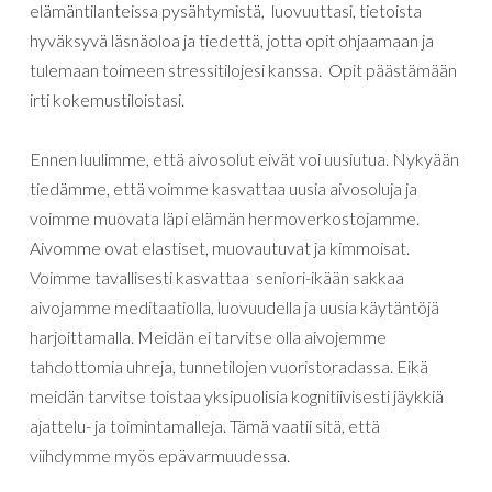
elämäntilanteissa pysähtymistä, luovuuttasi, tietoista
hyväksyvä läsnäoloa ja tiedettä, jotta opit ohjaamaan ja
tulemaan toimeen stressitilojesi kanssa. Opit päästämään
irti kokemustiloistasi.
Ennen luulimme, että aivosolut eivät voi uusiutua. Nykyään
tiedämme, että voimme kasvattaa uusia aivosoluja ja
voimme muovata läpi elämän hermoverkostojamme.
Aivomme ovat elastiset, muovautuvat ja kimmoisat.
Voimme tavallisesti kasvattaa seniori-ikään sakkaa
aivojamme meditaatiolla, luovuudella ja uusia käytäntöjä
harjoittamalla. Meidän ei tarvitse olla aivojemme
tahdottomia uhreja, tunnetilojen vuoristoradassa. Eikä
meidän tarvitse toistaa yksipuolisia kognitiivisesti jäykkiä
ajattelu- ja toimintamalleja. Tämä vaatii sitä, että
viihdymme myös epävarmuudessa.