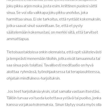
joku pikku arjen moka, josta esim. kriittinen puolesi sättii
sinua. Se voi olla vaikkapa joku pikku unohdus, joka
harmittaa sinua. Ei ole tarkoitus, että ryntäät kokemuksiin,
jotka saavat sinut suunniltaan. Se, että et pysty
säätelemään kokemustasi, on merkki siitä, että tarvitset
ammattiapua.
Tietoisuustaidoissa onkin olennaista, että opit säätelevästi
ja lempeästi menemään tiloihin, jotka eivät lamaannuta tai
saa sinua pois tolaltasi. Tavallisesti meditaatio on hyvä
aloittaa ryhmässä, työnohjauksessa tai terapiasuhteessa,
ohjatuin mindfulness-harjoituksin.
Jos teet harjoituksia yksin, otat samalla vastuun itsestäsi.
Tällöin turvaa voi tuoda luotettava ystävä tai puoliso, jonka
kanssa voi jakaa kokemuksia. Sinun täytyy osata myös olla