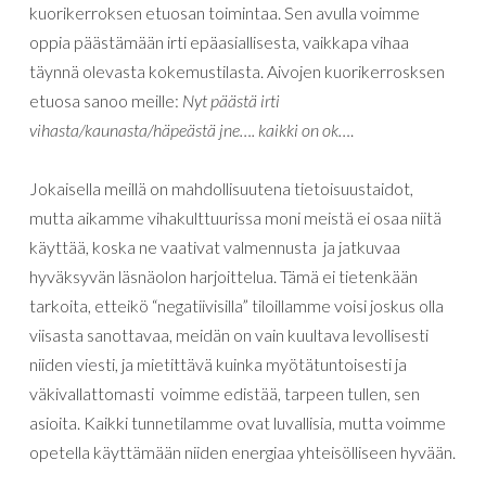
kuorikerroksen etuosan toimintaa. Sen avulla voimme
oppia päästämään irti epäasiallisesta, vaikkapa vihaa
täynnä olevasta kokemustilasta. Aivojen kuorikerrosksen
etuosa sanoo meille:
Nyt päästä irti
vihasta/kaunasta/häpeästä jne…. kaikki on ok…
.
Jokaisella meillä on mahdollisuutena tietoisuustaidot,
mutta aikamme vihakulttuurissa moni meistä ei osaa niitä
käyttää, koska ne vaativat valmennusta ja jatkuvaa
hyväksyvän läsnäolon harjoittelua. Tämä ei tietenkään
tarkoita, etteikö “negatiivisilla” tiloillamme voisi joskus olla
viisasta sanottavaa, meidän on vain kuultava levollisesti
niiden viesti, ja mietittävä kuinka myötätuntoisesti ja
väkivallattomasti voimme edistää, tarpeen tullen, sen
asioita. Kaikki tunnetilamme ovat luvallisia, mutta voimme
opetella käyttämään niiden energiaa yhteisölliseen hyvään.