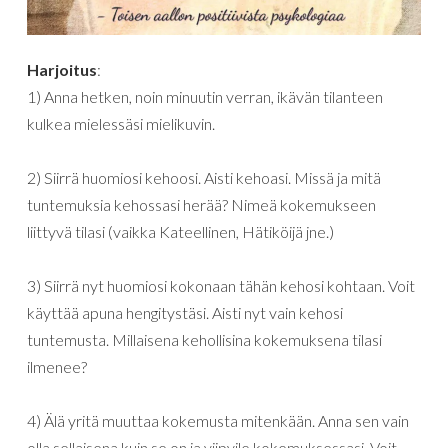
Harjoitus
:
1) Anna hetken, noin minuutin verran, ikävän tilanteen
kulkea mielessäsi mielikuvin.
2) Siirrä huomiosi kehoosi. Aisti kehoasi. Missä ja mitä
tuntemuksia kehossasi herää? Nimeä kokemukseen
liittyvä tilasi (vaikka Kateellinen, Hätiköijä jne.)
3) Siirrä nyt huomiosi kokonaan tähän kehosi kohtaan. Voit
käyttää apuna hengitystäsi. Aisti nyt vain kehosi
tuntemusta. Millaisena kehollisina kokemuksena tilasi
ilmenee?
4) Älä yritä muuttaa kokemusta mitenkään. Anna sen vain
olla sellaisena kuin se on ja viipyile kokemuksessasi. Voit