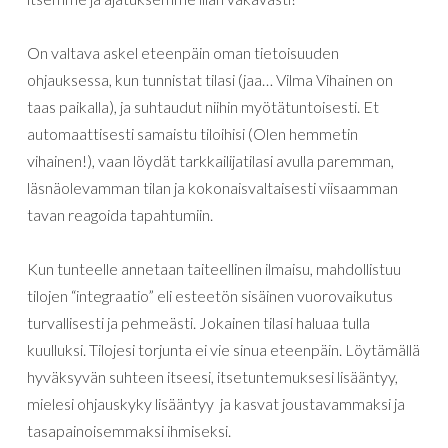
On valtava askel eteenpäin oman tietoisuuden
ohjauksessa, kun tunnistat tilasi (jaa… Vilma Vihainen on
taas paikalla), ja suhtaudut niihin myötätuntoisesti. Et
automaattisesti samaistu tiloihisi (Olen hemmetin
vihainen!), vaan löydät tarkkailijatilasi avulla paremman,
läsnäolevamman tilan ja kokonaisvaltaisesti viisaamman
tavan reagoida tapahtumiin.
Kun tunteelle annetaan taiteellinen ilmaisu, mahdollistuu
tilojen “integraatio” eli esteetön sisäinen vuorovaikutus
turvallisesti ja pehmeästi. Jokainen tilasi haluaa tulla
kuulluksi. Tilojesi torjunta ei vie sinua eteenpäin. Löytämällä
hyväksyvän suhteen itseesi, itsetuntemuksesi lisääntyy,
mielesi ohjauskyky lisääntyy ja kasvat joustavammaksi ja
tasapainoisemmaksi ihmiseksi.