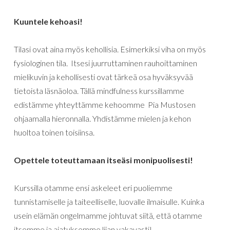
Kuuntele kehoasi!
Tilasi ovat aina myös kehollisia. Esimerkiksi viha on myös
fysiologinen tila. Itsesi juurruttaminen rauhoittaminen
mielikuvin ja kehollisesti ovat tärkeä osa hyväksyvää
tietoista läsnäoloa. Tällä mindfulness kurssillamme
edistämme yhteyttämme kehoomme Pia Mustosen
ohjaamalla hieronnalla. Yhdistämme mielen ja kehon
huoltoa toinen toisiinsa.
Opettele toteuttamaan itseäsi monipuolisesti!
Kurssilla otamme ensi askeleet eri puoliemme
tunnistamiselle ja taiteelliselle, luovalle ilmaisulle. Kuinka
usein elämän ongelmamme johtuvat siitä, että otamme
itsemme ja ajatuksemme liian vakavasti!