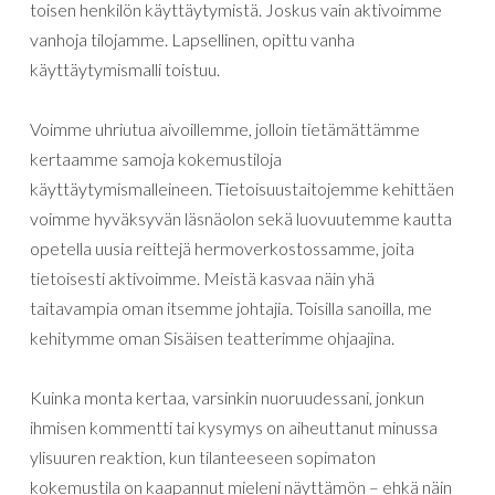
toisen henkilön käyttäytymistä. Joskus vain aktivoimme
vanhoja tilojamme. Lapsellinen, opittu vanha
käyttäytymismalli toistuu.
Voimme uhriutua aivoillemme, jolloin tietämättämme
kertaamme samoja kokemustiloja
käyttäytymismalleineen. Tietoisuustaitojemme kehittäen
voimme hyväksyvän läsnäolon sekä luovuutemme kautta
opetella uusia reittejä hermoverkostossamme, joita
tietoisesti aktivoimme. Meistä kasvaa näin yhä
taitavampia oman itsemme johtajia. Toisilla sanoilla, me
kehitymme oman Sisäisen teatterimme ohjaajina.
Kuinka monta kertaa, varsinkin nuoruudessani, jonkun
ihmisen kommentti tai kysymys on aiheuttanut minussa
ylisuuren reaktion, kun tilanteeseen sopimaton
kokemustila on kaapannut mieleni näyttämön – ehkä näin