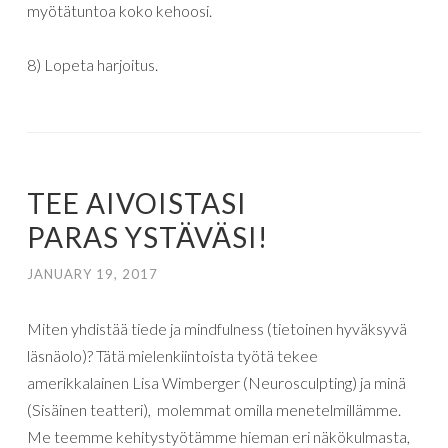
myötätuntoa koko kehoosi.
8) Lopeta harjoitus.
TEE AIVOISTASI
PARAS YSTÄVÄSI!
JANUARY 19, 2017
Miten yhdistää tiede ja mindfulness (tietoinen hyväksyvä
läsnäolo)? Tätä mielenkiintoista työtä tekee
amerikkalainen Lisa Wimberger (Neurosculpting) ja minä
(Sisäinen teatteri), molemmat omilla menetelmillämme.
Me teemme kehitystyötämme hieman eri näkökulmasta,