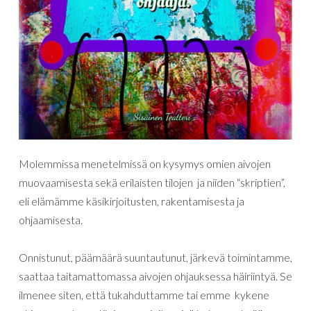
Molemmissa menetelmissä on kysymys omien aivojen
muovaamisesta sekä erilaisten tilojen ja niiden “skriptien”,
eli elämämme käsikirjoitusten, rakentamisesta ja
ohjaamisesta.
Onnistunut, päämäärä suuntautunut, järkevä toimintamme,
saattaa taitamattomassa aivojen ohjauksessa häiriintyä. Se
ilmenee siten, että tukahduttamme tai emme kykene