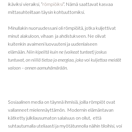
ikäviksi vieraiksi, “
römpiöiksi
“. Nämä saattavat kasvaa
mittasuhteiltaan täysin kohtuuttomiksi.
Minullakin nuoruudessani oli römpiöitä, jotka kuljettivat
minut alakuloon, vihaan ja ahdistukseen. Ne olivat
kuitenkin avaimeni luovuuteni ja uudenlaiseen
elämään.
Niin kipeiltä kuin ne (vaikeat tunteet) joskus
tuntuvat, on niillä tietoa ja energiaa, joka voi kuljettaa meidät
valoon – onnen aamuhämärään.
Sosiaalinen media on täynnä ihmisiä, joilla römpiöt ovat
vallanneet mielennäyttämön. Modernin elämäntavan
kätketty julkilausumaton salaisuus on ollut, että
suhtautumalla uteliaasti ja myötätunnolla näihin tiloihisi, voi