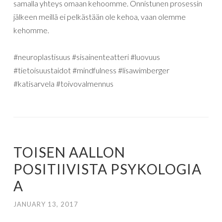
samalla yhteys omaan kehoomme. Onnistunen prosessin
jälkeen meillä ei pelkästään ole kehoa, vaan olemme
kehomme.
#neuroplastisuus #sisainenteatteri #luovuus
#tietoisuustaidot #mindfulness #lisawimberger
#katisarvela #toivovalmennus
TOISEN AALLON
POSITIIVISTA PSYKOLOGIA
A
JANUARY 13, 2017