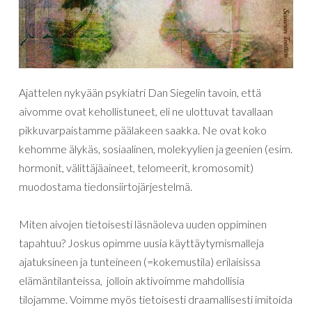
Ajattelen nykyään psykiatri Dan Siegelin tavoin, että
aivomme ovat kehollistuneet, eli ne ulottuvat tavallaan
pikkuvarpaistamme päälakeen saakka. Ne ovat koko
kehomme älykäs, sosiaalinen, molekyylien ja geenien (esim.
hormonit, välittäjäaineet, telomeerit, kromosomit)
muodostama tiedonsiirtojärjestelmä.
Miten aivojen tietoisesti läsnäoleva uuden oppiminen
tapahtuu? Joskus opimme uusia käyttäytymismalleja
ajatuksineen ja tunteineen (=kokemustila) erilaisissa
elämäntilanteissa, jolloin aktivoimme mahdollisia
tilojamme. Voimme myös tietoisesti draamallisesti imitoida