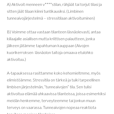
A) Aktivoit menneen v****stilan, rähjäät tai torjut tilasi ja
sitten jäät tilaan kiinni tuntikausiksi. (Limbinen
tunneaivojärjestelmä – stressitilaan aktivoituminen)
B) Voimme ottaa vastaan tilanteen läsnäolevasti, antaa
kiilaajalle asiallisen mutta kriittisen palautteen, jonka
jälkeen jätämme tapahtuman kauppaan (Aivojen
kuorikerroksen läsnäolon taitoja omaava etulohko
aktivoituu.)
A-tapauksessa rasittamme koko kehomieltmme, myös
elimistöämme. Stressitila on tärkeä ja tuiki tarpeellinen
limbisen järjestelmän, “tunneaivojen” tila. Sen tulisi
aktivoitua elämää uhkaavissa tilanteissa, joissa esimerkiksi
meidän henkemme, terveyteemme tai jonkun muun
terveys on vaarassa. Tunneaivojen nopeaa reaktiota