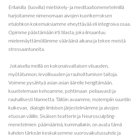
Erilaisilla (luovilla) mietiskely- ja meditaatiomenetelmillä
harjoitamme nimenomaan aivojen kuorikerroksen
etulohkon kokemuksiamme eheyttävää eli integroiva osaa.
Opimme päästämään irti tilasta, joka ilmaantuu
mielennäyttämöllämme vääräänä aikana ja tekee meistä
stressaantuneita.
Jokaisella meillä on kokonaisvaltaisen viisauden,
myötätunnon, levollisuuden ja rauhoittumisen taitoja.
Voimme pysähtyä asian asian äärelle hengitämään,
kuuntelemaan kehoamme, pohtimaan peilaavasti ja
rauhallisesti tilannetta. Tällöin avaamme, molempiin suuntiin
kulkevan, dialogin limbisen järjestelmämme ja aivojen
etuosan välille. Sisäisen teatterin ja Neurosculpting-
menetelmien päämäärinä, kummallakin, on avata tämä
kahden tärkeän keskuksemme vuorovaikutussuhde ja