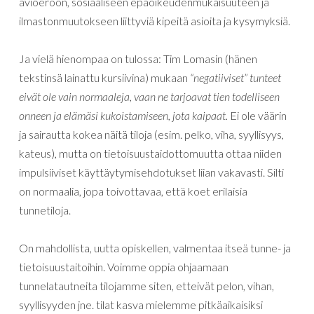
avioeroon, sosiaaliseen epäoikeudenmukaisuuteen ja
ilmastonmuutokseen liittyviä kipeitä asioita ja kysymyksiä.
Ja vielä hienompaa on tulossa: Tim Lomasin (hänen
tekstinsä lainattu kursiivina) mukaan
“negatiiviset” tunteet
eivät ole vain normaaleja, vaan ne tarjoavat tien todelliseen
onneen ja elämäsi kukoistamiseen, jota kaipaat.
Ei ole väärin
ja sairautta kokea näitä tiloja (esim. pelko, viha, syyllisyys,
kateus), mutta on tietoisuustaidottomuutta ottaa niiden
impulsiiviset käyttäytymisehdotukset liian vakavasti. Silti
on normaalia, jopa toivottavaa, että koet erilaisia
tunnetiloja.
On mahdollista, uutta opiskellen, valmentaa itseä tunne- ja
tietoisuustaitoihin. Voimme oppia ohjaamaan
tunnelatautneita tilojamme siten, etteivät pelon, vihan,
syyllisyyden jne. tilat kasva mielemme pitkäaikaisiksi