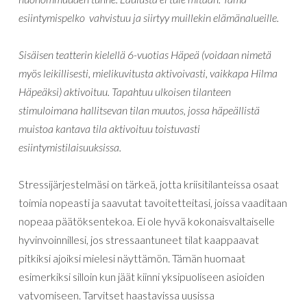
esiintymispelko vahvistuu ja siirtyy muillekin elämänalueille.
Sisäisen teatterin kielellä 6-vuotias Häpeä (voidaan nimetä
myös leikillisesti, mielikuvitusta aktivoivasti, vaikkapa Hilma
Häpeäksi) aktivoituu. Tapahtuu ulkoisen tilanteen
stimuloimana hallitsevan tilan muutos, jossa häpeällistä
muistoa kantava tila aktivoituu toistuvasti
esiintymistilaisuuksissa.
Stressijärjestelmäsi on tärkeä, jotta kriisitilanteissa osaat
toimia nopeasti ja saavutat tavoitetteitasi, joissa vaaditaan
nopeaa päätöksentekoa. Ei ole hyvä kokonaisvaltaiselle
hyvinvoinnillesi, jos stressaantuneet tilat kaappaavat
pitkiksi ajoiksi mielesi näyttämön. Tämän huomaat
esimerkiksi silloin kun jäät kiinni yksipuoliseen asioiden
vatvomiseen. Tarvitset haastavissa uusissa