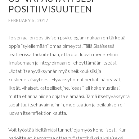
POSITIIVISUUTEEN
FEBRUARY 5, 2017
Toisen aallon positiivisen psykologian mukaan on tärkeää
oppia “syleilemään” omaa pimeyttä. Tällä Sisäisessä
teatterissa tarkoitetaan, että opit luovin menetelmin
ilmaisemaan ja integroimaan eli eheyttämään itseäsi.
Ulotat itsehyväksynnän myös heikkouksiisi ja
keskeneräisyyteesi. Hyväksyt omat herkät, häpeävät,
ilkeät, vihaiset, kateelliset jne. “osasi” eli kokemustilasi,
mutta et anna niiden ohjata elämääsi. Tämä itsehyväksyntä
tapahtuu itsehavainnoinnin, meditaation ja peilauksen eli
luovan itsereflektion kautta.
Voit työstää kieltämiäsi tunnetiloja myös kehollisesti. Kun
harjoittelet, kannattaa ottaa työstettäväksi alkajaiseksi