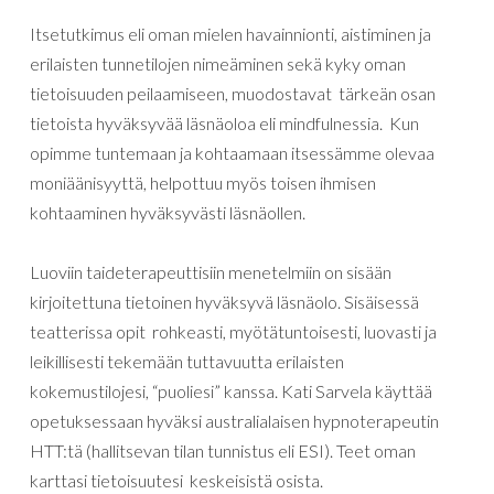
Itsetutkimus eli oman mielen havainnionti, aistiminen ja
erilaisten tunnetilojen nimeäminen sekä kyky oman
tietoisuuden peilaamiseen, muodostavat tärkeän osan
tietoista hyväksyvää läsnäoloa eli mindfulnessia. Kun
opimme tuntemaan ja kohtaamaan itsessämme olevaa
moniäänisyyttä, helpottuu myös toisen ihmisen
kohtaaminen hyväksyvästi läsnäollen.
Luoviin taideterapeuttisiin menetelmiin on sisään
kirjoitettuna tietoinen hyväksyvä läsnäolo. Sisäisessä
teatterissa opit rohkeasti, myötätuntoisesti, luovasti ja
leikillisesti tekemään tuttavuutta erilaisten
kokemustilojesi, “puoliesi” kanssa. Kati Sarvela käyttää
opetuksessaan hyväksi australialaisen hypnoterapeutin
HTT:tä (hallitsevan tilan tunnistus eli ESI). Teet oman
karttasi tietoisuutesi keskeisistä osista.