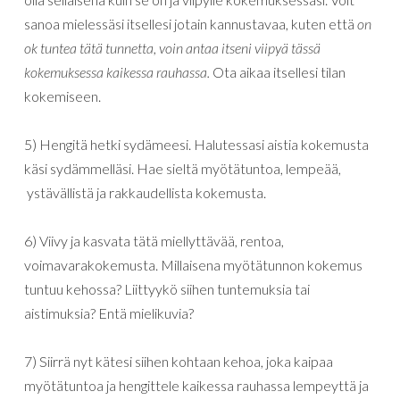
sanoa mielessäsi itsellesi jotain kannustavaa, kuten että
on
ok tuntea tätä tunnetta, voin antaa itseni viipyä tässä
kokemuksessa kaikessa rauhassa.
Ota aikaa itsellesi tilan
kokemiseen.
5) Hengitä hetki sydämeesi. Halutessasi aistia kokemusta
käsi sydämmelläsi. Hae sieltä myötätuntoa, lempeää,
ystävällistä ja rakkaudellista kokemusta.
6) Viivy ja kasvata tätä miellyttävää, rentoa,
voimavarakokemusta. Millaisena myötätunnon kokemus
tuntuu kehossa? Liittyykö siihen tuntemuksia tai
aistimuksia? Entä mielikuvia?
7) Siirrä nyt kätesi siihen kohtaan kehoa, joka kaipaa
myötätuntoa ja hengittele kaikessa rauhassa lempeyttä ja