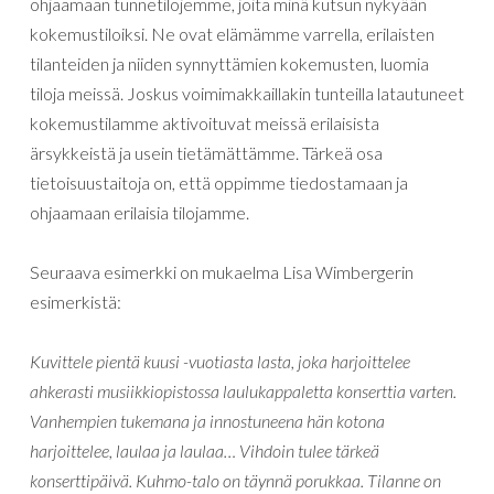
ohjaamaan tunnetilojemme, joita minä kutsun nykyään
kokemustiloiksi. Ne ovat elämämme varrella, erilaisten
tilanteiden ja niiden synnyttämien kokemusten, luomia
tiloja meissä. Joskus voimimakkaillakin tunteilla latautuneet
kokemustilamme aktivoituvat meissä erilaisista
ärsykkeistä ja usein tietämättämme. Tärkeä osa
tietoisuustaitoja on, että oppimme tiedostamaan ja
ohjaamaan erilaisia tilojamme.
Seuraava esimerkki on mukaelma Lisa Wimbergerin
esimerkistä:
Kuvittele pientä kuusi -vuotiasta lasta, joka harjoittelee
ahkerasti musiikkiopistossa laulukappaletta konserttia varten.
Vanhempien tukemana ja innostuneena hän kotona
harjoittelee, laulaa ja laulaa… Vihdoin tulee tärkeä
konserttipäivä. Kuhmo-talo on täynnä porukkaa. Tilanne on