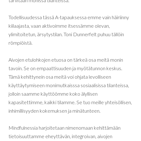
tarvitaan monissa tilanteissa.
Todellisuudessa tässä A-tapauksessa emme vain häiriinny
kiilaajasta, vaan aktivoimme itsessämme olevan,
ylimitoitetun, ärsytystilan. Toni Dunnerfelt puhuu tällöin
römpiöistä.
Aivojen etulohkojen etuosa on tärkeä osa meitä monin
tavoin. Se on empaattisuuden ja myötätunnon keskus.
Tämä kehittynein osa meitä voi ohjata levolliseen
käyttäytymiseen monimutkaisssa sosiaalisissa tilanteissa,
jolloin saamme käyttöömme koko älyllisen
kapasitettimme, kaikki tilamme. Se tuo meille yhteisöllisen,
inhimillisyyden kokemuksen ja minätunteen.
Mindfulnessia harjoitetaan nimenomaan kehittämään
tietoisuuttamme eheyttävän, integroivan, aivojen